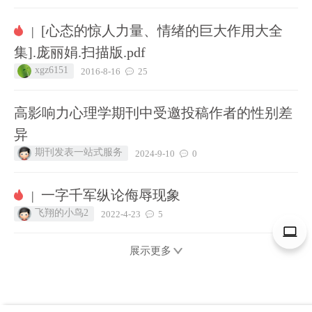
[心态的惊人力量、情绪的巨大作用大全
|
集].庞丽娟.扫描版.pdf
xgz6151
2016-8-16
25
高影响力心理学期刊中受邀投稿作者的性别差
异
期刊发表一站式服务
2024-9-10
0
一字千军纵论侮辱现象
|
飞翔的小鸟2
2022-4-23
5
展示更多