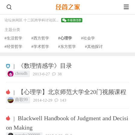
论坛
休闲区 十二区
跨学科讨论区
哲学与心理学版
主题分类
#生活哲学
#西方哲学
#心理学
#社会学
#经管哲学
#学术哲学
#东方哲学
#其他探讨
《数理情感学》目录
|
choudh
2013-6-27
38
【心理学】北京师范大学全20门视频课程
|
曲歌99
2014-12-29
143
Blackwell Handbook of Judgment and Decisi
|
on Making