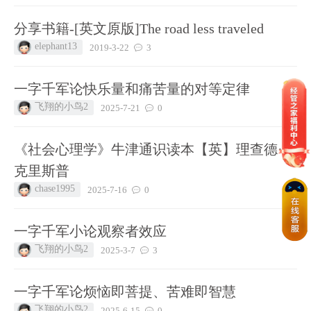
分享书籍-[英文原版]The road less traveled
elephant13
2019-3-22
3
一字千军论快乐量和痛苦量的对等定律
飞翔的小鸟2
2025-7-21
0
《社会心理学》牛津通识读本【英】理查德·J.
克里斯普
chase1995
2025-7-16
0
一字千军小论观察者效应
飞翔的小鸟2
2025-3-7
3
一字千军论烦恼即菩提、苦难即智慧
飞翔的小鸟2
2025-6-15
0