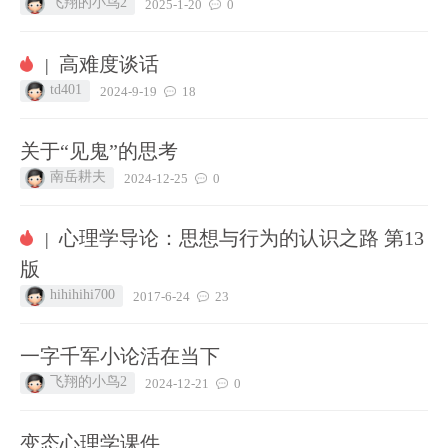
飞翔的小鸟2
2025-1-20
0
高难度谈话
|
td401
2024-9-19
18
关于“见鬼”的思考
南岳耕夫
2024-12-25
0
心理学导论：思想与行为的认识之路 第13
|
版
hihihihi700
2017-6-24
23
一字千军小论活在当下
飞翔的小鸟2
2024-12-21
0
变态心理学课件