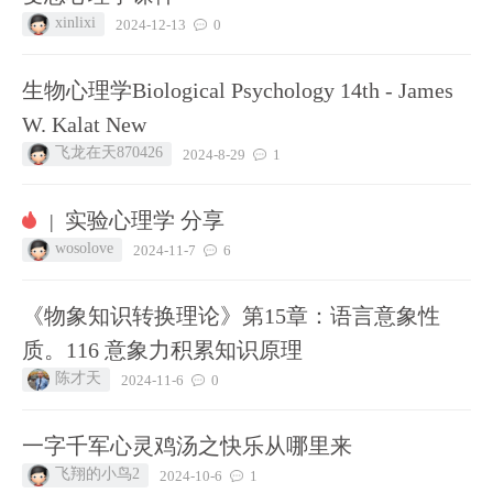
xinlixi
2024-12-13
0
生物心理学Biological Psychology 14th - James
W. Kalat New
飞龙在天870426
2024-8-29
1
实验心理学 分享
|
wosolove
2024-11-7
6
《物象知识转换理论》第15章：语言意象性
质。116 意象力积累知识原理
陈才天
2024-11-6
0
一字千军心灵鸡汤之快乐从哪里来
飞翔的小鸟2
2024-10-6
1