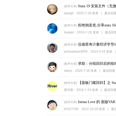
Stata 19 安装文件（
[
程序分享
]
qiangli
：
2025-7-28
发表
|
最后回
拒绝倒卖党,分享stata
[
程序分享
]
liujiajin
：
2019-7-26
发表
|
最后回
伍德里奇计量经济学导论
[
程序分享
]
yichuankun3059
：
2013-4-16
发表
|
求助：分组回归后的组
[
程序分享
]
staivy
：
2020-7-26
发表
|
最后回复
【面板门槛回归】之 Sta
[
程序分享
]
黃河泉
：
2016-7-24
发表
|
最后回
Inessa Love 的 面版VA
[
程序分享
]
h3327156
：
2012-10-29
发表
|
最