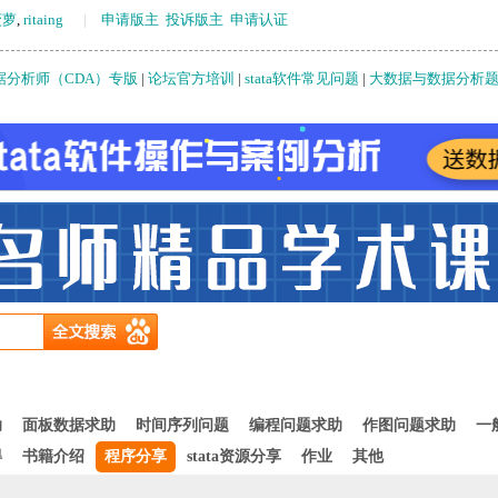
菠萝
,
ritaing
|
申请版主
投诉版主
申请认证
据分析师（CDA）专版
|
论坛官方培训
|
stata软件常见问题
|
大数据与数据分析
助
面板数据求助
时间序列问题
编程问题求助
作图问题求助
一
得
书籍介绍
程序分享
stata资源分享
作业
其他