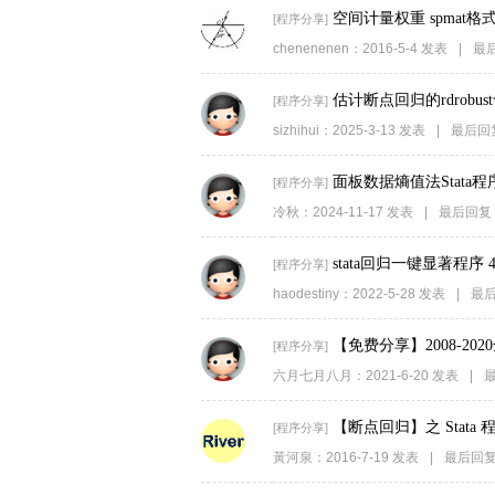
空间计量权重 spmat
[
程序分享
]
chenenenen
：
2016-5-4
发表
|
最
估计断点回归的rdrobust命
[
程序分享
]
sizhihui
：
2025-3-13
发表
|
最后回
面板数据熵值法Stata
[
程序分享
]
冷秋
：
2024-11-17
发表
|
最后回复
stata回归一键显著程序 4
[
程序分享
]
haodestiny
：
2022-5-28
发表
|
最
【免费分享】2008-202
[
程序分享
]
六月七月八月
：
2021-6-20
发表
|
最
【断点回归】之 Stata 
[
程序分享
]
黃河泉
：
2016-7-19
发表
|
最后回