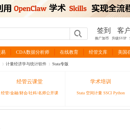
签到
客
推广加币
升级SVIP
交易
CDA数据分析师
在线教育
经管文库
美国
计量经济学与统计软件
Stata专版
经管云课堂
学术培训
›
›
经管/金融/财会/社科/名师公开课
Stata 空间计量 SSCI Python
位