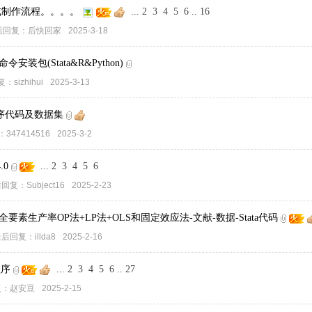
格式制作流程。。。。
...
2
3
4
5
6
..
16
后回复：
后快回家
2025-3-18
令安装包(Stata&R&Python)
复：
sizhihui
2025-3-13
程序代码及数据集
：
347414516
2025-3-2
.0
...
2
3
4
5
6
后回复：
Subject16
2025-2-23
0全要素生产率OP法+LP法+OLS和固定效应法-文献-数据-Stata代码
后回复：
illda8
2025-2-16
程序
...
2
3
4
5
6
..
27
复：
赵安豆
2025-2-15