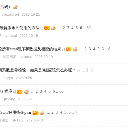
无激活码）
复：
texplorert
2025-10-21
 16破解版永久使用的方法
...
2
3
4
5
6
..
39
复：
caifacai
2025-10-19
所有stata程序和数据及相应的结果
...
2
3
4
5
6
..
8
最后回复：
caifacai
2025-10-19
间系数差异检验，如果是3组应该怎么办呢？
...
2
3
：
novlyn
2025-9-25
ta 程序
...
2
3
4
5
6
..
66
复：
pzkxky
2025-9-2
R Stata好用指令pvar
...
2
3
4
5
6
..
7
后回复：
SR1111
2025-8-13