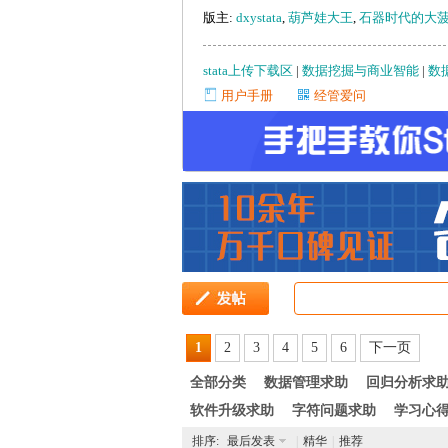
版主:
dxystata
,
葫芦娃大王
,
石器时代的大
管
stata上传下载区
|
数据挖掘与商业智能
|
数
用户手册
经管爱问
之
1
2
3
4
5
6
下一页
全部分类
数据管理求助
回归分析求
软件升级求助
字符问题求助
学习心
排序:
最后发表
|
精华
|
推荐