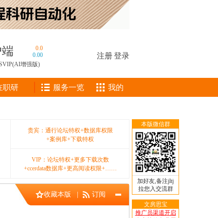
户端
0.0
0.00
注册
|
登录
SVIP(AI增强版)
在职研
服务一览
我的
本版微信群
贵宾：通行论坛特权+数据库权限
+案例库+下载特权
VIP：论坛特权+更多下载次数
+ccerdata数据库+更高阅读权限+……
加好友,备注jltj
拉您入交流群
收藏本版
|
订阅
文房思宝
推广员渠道开启