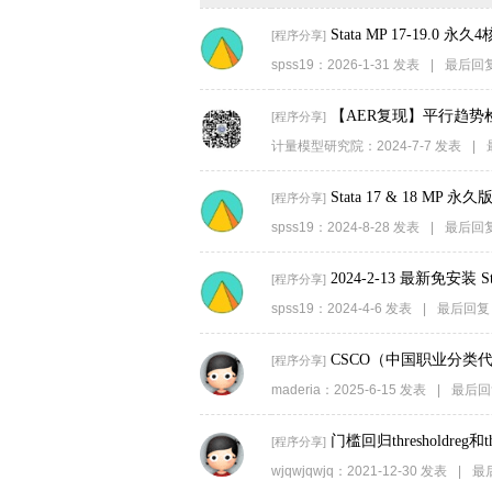
家
Stata MP 17-19.0 
[
程序分享
]
spss19
：
2026-1-31
发表
|
最后回
【AER复现】平行趋势
[
程序分享
]
计量模型研究院
：
2024-7-7
发表
|
Stata 17 & 18 MP
[
程序分享
]
spss19
：
2024-8-28
发表
|
最后回
2024-2-13 最新免安装 S
[
程序分享
]
spss19
：
2024-4-6
发表
|
最后回复
CSCO（中国职业分类代
[
程序分享
]
maderia
：
2025-6-15
发表
|
最后回
门槛回归thresholdreg和thr
[
程序分享
]
wjqwjqwjq
：
2021-12-30
发表
|
最