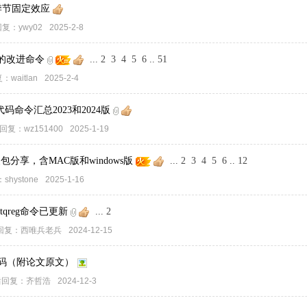
 季节固定效应
回复：
ywy02
2025-2-8
关分析的改进命令
...
2
3
4
5
6
..
51
复：
waitlan
2025-2-4
代码命令汇总2023和2024版
回复：
wz151400
2025-1-19
）安装包分享，含MAC版和windows版
...
2
3
4
5
6
..
12
：
shystone
2025-1-16
tqreg命令已更新
...
2
回复：
西唯兵老兵
2024-12-15
代码（附论文原文）
后回复：
齐哲浩
2024-12-3