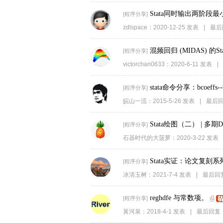
Stata同时输出两阶段
[
程序分享
]
zdlspace
：
2020-12-25
发表
|
最后
混频回归 (MIDAS) 的St
[
程序分享
]
victorchan0633
：
2020-6-11
发表
|
stata命令分享：bco
[
程序分享
]
皖山一流
：
2015-5-26
发表
|
最后
Stata绘图（二） | 多
[
程序分享
]
石器时代的大菠萝
：
2020-3-22
发表
Stata实证：论文复刻系
[
程序分享
]
冰清玉树
：
2021-7-4
发表
|
最后回
reghdfe 与常数项。
[
程序分享
]
黃河泉
：
2018-4-1
发表
|
最后回复