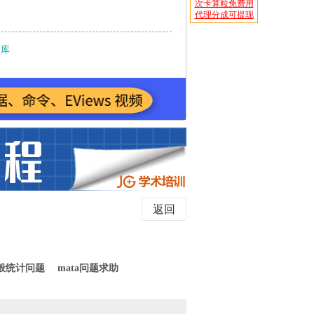
次卡算粒免费用
代理分成可提现
题库
返回
般统计问题
mata问题求助
收
起