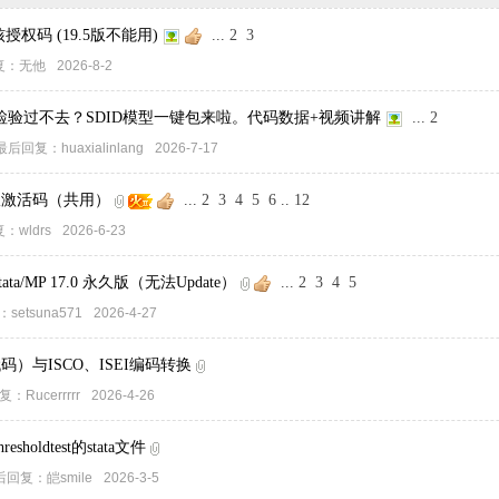
永久4核授权码 (19.5版不能用)
...
2
3
复：
无他
2026-8-2
检验过不去？SDID模型一键包来啦。代码数据+视频讲解
...
2
最后回复：
huaxialinlang
2026-7-17
 永久版激活码（共用）
...
2
3
4
5
6
..
12
复：
wldrs
2026-6-23
tata/MP 17.0 永久版（无法Update）
...
2
3
4
5
：
setsuna571
2026-4-27
码）与ISCO、ISEI编码转换
复：
Rucerrrrr
2026-4-26
esholdtest的stata文件
后回复：
皑smile
2026-3-5