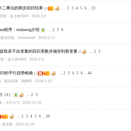
最小二乘法的两步回归结果
...
2
3
4
5
6
..
13
回复：
金小鱼0909
2026-3-3
ata程序：midasreg介绍
...
2
3
4
最后回复：
shidakaia9
2026-2-12
effs--提取若干自变量的回归系数并储存到新变量
...
2
3
回复：
金小鱼0909
2026-2-8
期DID的平行趋势检验
...
2
3
4
5
6
..
44
|
最后回复：
銘静旺
2026-1-15
列（1）
...
2
3
复：
大方大飞
2025-12-16
...
2
3
4
5
6
..
20
：
黃河泉
2025-10-28