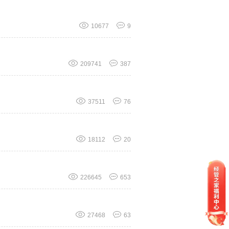
10677
9
209741
387
37511
76
18112
20
226645
653
27468
63