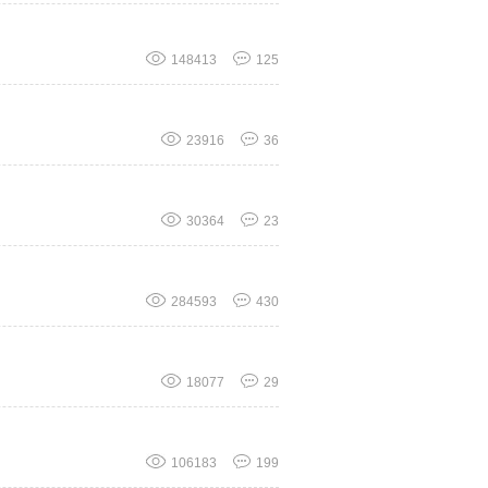
148413
125
23916
36
30364
23
284593
430
18077
29
106183
199