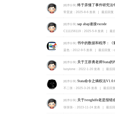
终于弄懂了事件研究法中
[
程序分享
]
常亚波
：
2025-8-6
发表
|
最后回复
sap abap連接vscode
[
程序分享
]
C111156119
：
2025-5-8
发表
|
最
书中的数据和程序：《
[
程序分享
]
蓝色
：
2012-9-5
发表
|
最后回复：
关于王群勇老师Stata
[
程序分享
]
luoyione
：
2022-1-20
发表
|
最后回
Stata命令之熵权法V1.0.
[
程序分享
]
不二张
：
2025-3-26
发表
|
最后回
关于ivreghdfe老是报
[
程序分享
]
张张张-
：
2023-11-24
发表
|
最后回