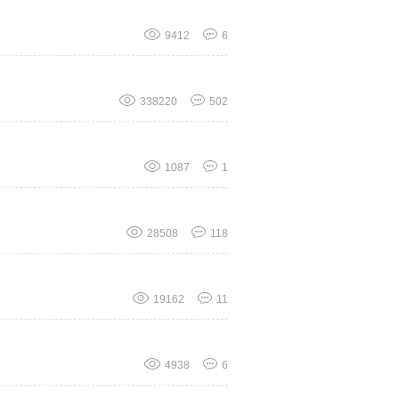
9412
6
338220
502
1087
1
28508
118
19162
11
4938
6