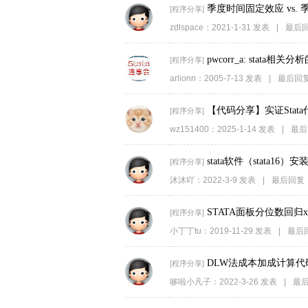
季度时间固定效应 vs.
[
程序分享
]
zdlspace
：
2021-1-31
发表
|
最后
pwcorr_a: stata相
[
程序分享
]
arlionn
：
2005-7-13
发表
|
最后回
【代码分享】实证Stata
[
程序分享
]
wz151400
：
2025-1-14
发表
|
最后
stata软件（stata16
[
程序分享
]
沐沐吖
：
2022-3-9
发表
|
最后回复
STATA面板分位数回归x
[
程序分享
]
小丁丁tu
：
2019-11-29
发表
|
最后
DLW法成本加成计算
[
程序分享
]
哆啦小凡子
：
2022-3-26
发表
|
最