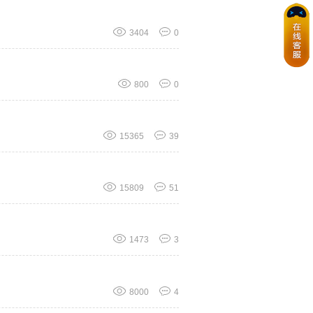
3404
0
800
0
15365
39
15809
51
1473
3
8000
4