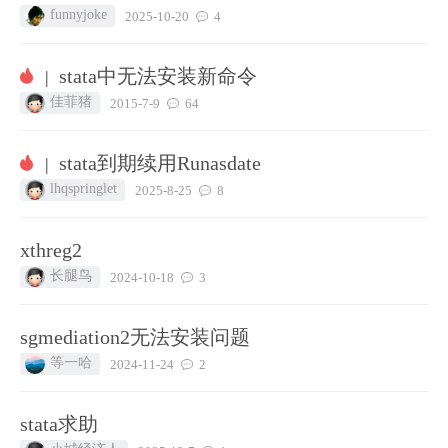
funnyjoke
2025-10-20
4
stata中无法安装新命令
|
佳菲猪
2015-7-9
64
stata到期续用Runasdate
|
lhqspringlet
2025-8-25
8
xthreg2
长腿鸟
2024-10-18
3
sgmediation2无法安装问题
等一哈
2024-11-24
2
stata求助