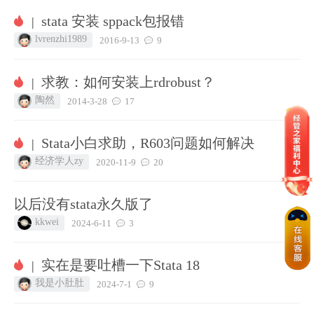
stata 安装 sppack包报错
|
lvrenzhi1989
2016-9-13
9
求教：如何安装上rdrobust？
|
陶然
2014-3-28
17
Stata小白求助，R603问题如何解决
|
经济学人zy
2020-11-9
20
以后没有stata永久版了
kkwei
2024-6-11
3
实在是要吐槽一下Stata 18
|
我是小肚肚
2024-7-1
9