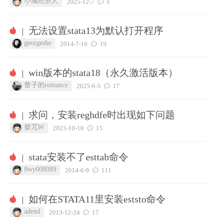
小城经济人
2025-12-7
1
无法设置stata13为默认打开程序
|
georgeshe
2014-7-16
19
win版本的stata18（永久激活版本）
|
蕾子的romance
2025-6-5
17
求问，安装reghdfe时出现如下问题
|
桀兀W
2023-10-10
15
stata安装不了esttab命令
|
8wy008089
2014-6-9
111
如何在STATA11里安装eststo命令
|
adend
2013-12-24
17