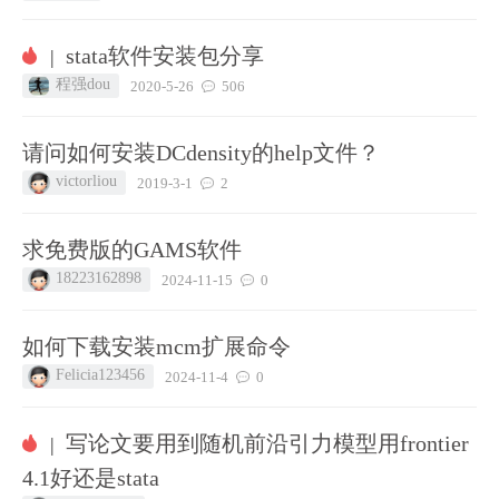
stata软件安装包分享
|
程强dou
2020-5-26
506
请问如何安装DCdensity的help文件？
victorliou
2019-3-1
2
求免费版的GAMS软件
18223162898
2024-11-15
0
如何下载安装mcm扩展命令
Felicia123456
2024-11-4
0
写论文要用到随机前沿引力模型用frontier
|
4.1好还是stata