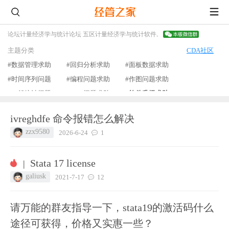
论坛
计量经济学与统计论坛 五区
计量经济学与统计软件
Stata专版
主题分类
CDA社区
#数据管理求助
#回归分析求助
#面板数据求助
#时间序列问题
#编程问题求助
#作图问题求助
#一般统计问题
#mata问题求助
#软件升级求助
#字符问题求助
#学习心得
#书籍介绍
#程序分享
ivreghdfe 命令报错怎么解决
#stata资源分享
#作业
#其他
查看更多
zzx9580
2026-6-24
1
Stata 17 license
|
galiusk
2021-7-17
12
请万能的群友指导一下，stata19的激活码什么
途径可获得，价格又实惠一些？