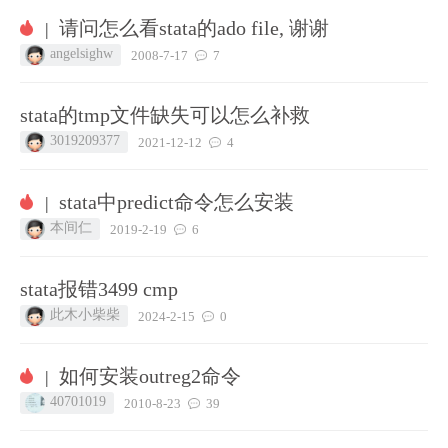
请问怎么看stata的ado file, 谢谢
|
angelsighw
2008-7-17
7
stata的tmp文件缺失可以怎么补救
3019209377
2021-12-12
4
stata中predict命令怎么安装
|
本间仁
2019-2-19
6
stata报错3499 cmp
此木小柴柴
2024-2-15
0
如何安装outreg2命令
|
40701019
2010-8-23
39