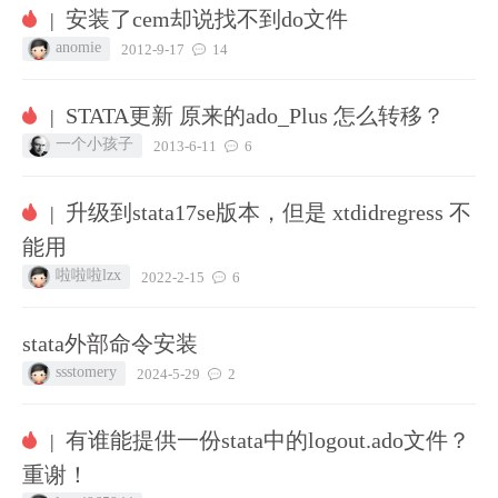
安装了cem却说找不到do文件
|
anomie
2012-9-17
14
STATA更新 原来的ado_Plus 怎么转移？
|
一个小孩子
2013-6-11
6
升级到stata17se版本，但是 xtdidregress 不
|
能用
啦啦啦lzx
2022-2-15
6
stata外部命令安装
ssstomery
2024-5-29
2
有谁能提供一份stata中的logout.ado文件？
|
重谢！