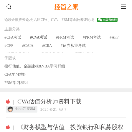
论坛
金融投资论坛 六区
CFA、CVA、FRM等金融考证论坛
主题分类
#CFA考试
#CVA考试
#FRM考试
#PRM考试
#AFP
#CFP
#CAIA
#CIIA
#证券从业考试
#期货从业考试
#银行从业考试
#保荐人考试
#FECT
子版块
#CQF
#ChFP
#保险从业
#理财规划师
#讨论交流
查看更多
投行估值、金融建模&VBA学习群组
CFA学习群组
PRM学习群组
CVA估值分析师资料下载
|
dabu716384
2025-8-21
7
《财务模型与估值__投资银行和私募股权
|