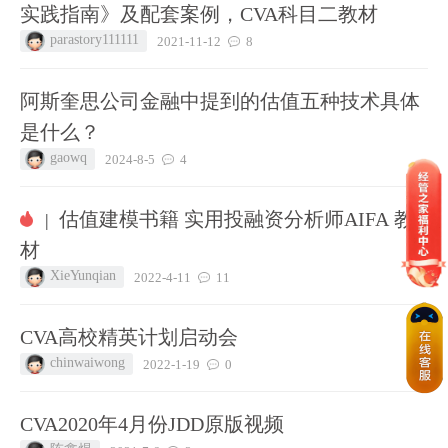
实践指南》及配套案例，CVA科目二教材
parastory111111
2021-11-12
8
阿斯奎思公司金融中提到的估值五种技术具体
是什么？
gaowq
2024-8-5
4
估值建模书籍 实用投融资分析师AIFA 教
|
材
XieYunqian
2022-4-11
11
CVA高校精英计划启动会
chinwaiwong
2022-1-19
0
CVA2020年4月份JDD原版视频