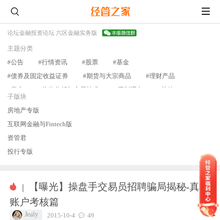
论坛
金融投资论坛 六区
金融实务版
主题分类
#公告
#行情资讯
#股票
#基金
#债券及固定收益证券
#期货与大宗商品
#理财产品
#黄金
#价值分析与交易技术
#原创观点
#其他
查看更多
子版块
房地产专版
互联网金融与Fintech版
资管君
投行专版
比特币、区块链与元宇宙
市场行情分析
【曝光】操盘手交易员招聘骗局揭秘-真实
|
不动产与金融市场
账户考核篇
查看更多
Jealy
2015-10-4
49