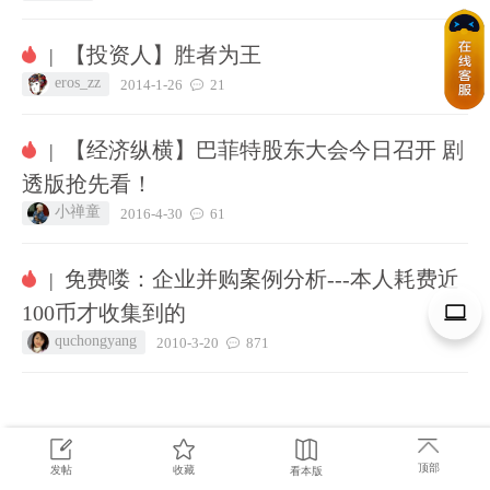
【投资人】胜者为王
|
eros_zz
2014-1-26
21
【经济纵横】巴菲特股东大会今日召开 剧
|
透版抢先看！
小禅童
2016-4-30
61
免费喽：企业并购案例分析---本人耗费近
|
100币才收集到的
quchongyang
2010-3-20
871
顶部
发帖
收藏
看本版