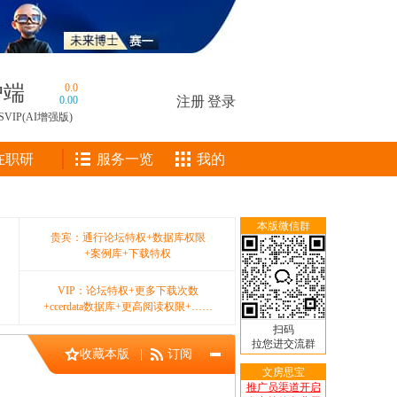
户端
0.0
0.00
注册
|
登录
SVIP(AI增强版)
在职研
服务一览
我的
本版微信群
贵宾：通行论坛特权+数据库权限
+案例库+下载特权
VIP：论坛特权+更多下载次数
+ccerdata数据库+更高阅读权限+……
扫码
拉您进交流群
收藏本版
|
订阅
文房思宝
推广员渠道开启