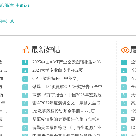
投诉版主
申请认证
报告汇总
最新好帖
..
1
2025中国AIoT产业全景图谱报告-406 ...
1
全
...
2
2024大学专业白皮书-462页
2
全
...
3
GPT4架构揭秘（中英文）
3
全
..
4
劲爆！154页微软GPT研究报告（全中 ...
4
全
...
5
高盛1.6万字报告：中国2023年宏观展 ...
5
天
 ...
6
雷军2022年度演讲全文：穿越人生低 ...
6
高
...
7
PE私募股权投资基金手册－771页
7
全
...
8
新冠疫情影响券商报告合集（包括20 ...
8
硬
...
9
德勤美国最新综述:《可再生能源产业 ...
9
E
..
10
中国通信学会2019年中国智慧杆塔白 ...
10
到