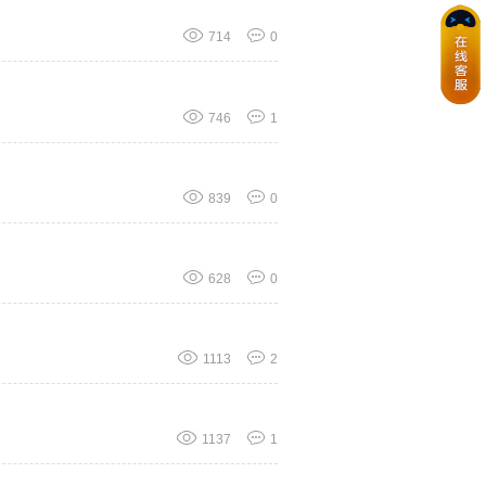
714
0
746
1
839
0
628
0
1113
2
1137
1