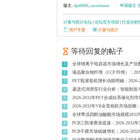
版主:
dpt6086
,
caozisimon
|
申请版主
管
计量与统计论坛
|
论坛官方培训
|
行业分析
用户手册
计量与统计
等待回复的帖子
1
全球锂离子电容器市场增长及产业数 .
2
液晶聚合物纤维（LCP 纤维）：2032 
之
3
PET瓶灌装机增长动能明确：2026-20 
4
递进式润滑泵行业分析：智能制造与 .
5
2026-2032年PET合成钛系催化剂市场 
6
2026-2032年VR全景相机市场前瞻：年
7
全球季戊四醇油酸酯市场规模2032年 
8
PCB三防漆赛道提速：2026-2032年复 
9
PCB干膜市场稳健增长：2026-2032年 
10
行业数据解读电池级四氧化三锰头部 .