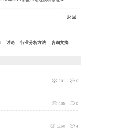
返回
助
讨论
行业分析方法
咨询文摘
收
起
101
0
105
0
1160
4