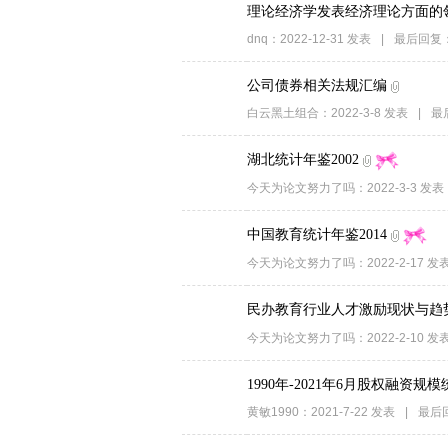
理论经济学发表经济理论方面的
dnq
：
2022-12-31
发表
|
最后回复
公司债券相关法规汇编
白云黑土组合
：
2022-3-8
发表
|
最
湖北统计年鉴2002
今天为论文努力了吗
：
2022-3-3
发表
中国教育统计年鉴2014
今天为论文努力了吗
：
2022-2-17
发
民办教育行业人才激励现状与趋
今天为论文努力了吗
：
2022-2-10
发
1990年-2021年6月股权融资规
黄敏1990
：
2021-7-22
发表
|
最后