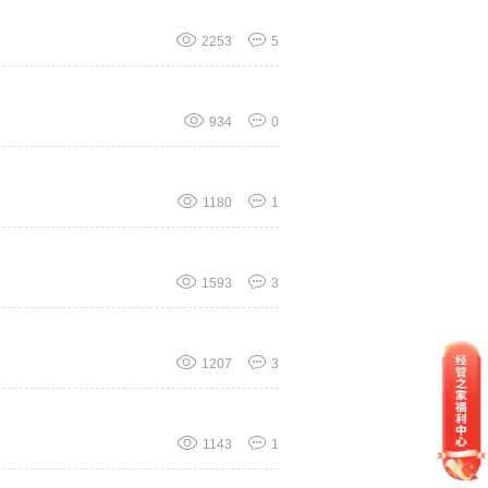
2253
5
934
0
1180
1
1593
3
1207
3
1143
1