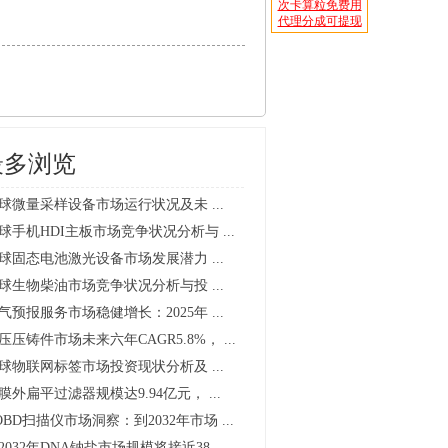
次卡算粒免费用
代理分成可提现
最多浏览
球微量采样设备市场运行状况及未 ...
球手机HDI主板市场竞争状况分析与 ...
球固态电池激光设备市场发展潜力 ...
球生物柴油市场竞争状况分析与投 ...
气预报服务市场稳健增长：2025年 ...
压压铸件市场未来六年CAGR5.8%， ...
球物联网标签市场投资现状分析及 ...
膜外扁平过滤器规模达9.94亿元， ...
OBD扫描仪市场洞察：到2032年市场 ...
2032年DNA钠盐市场规模将接近38. ...