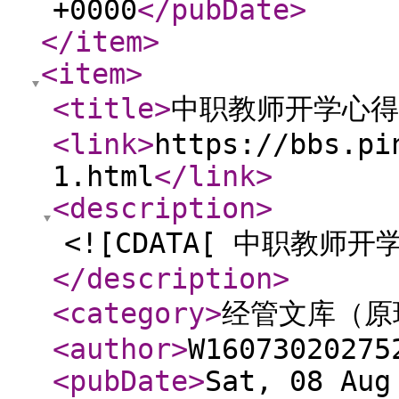
+0000
</pubDate
>
</item
>
<item
>
<title
>
中职教师开学心得
<link
>
https://bbs.pi
1.html
</link
>
<description
>
<![CDATA[ 中职教师开
</description
>
<category
>
经管文库（原
<author
>
W16073020275
<pubDate
>
Sat, 08 Aug