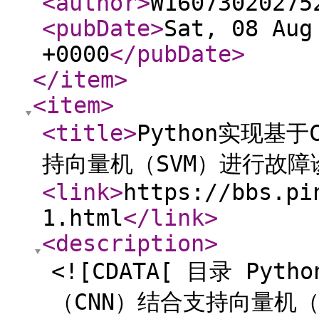
<author
>
W16073020275
<pubDate
>
Sat, 08 Aug
+0000
</pubDate
>
</item
>
<item
>
<title
>
Python实现基于
持向量机（SVM）进行故
<link
>
https://bbs.pi
1.html
</link
>
<description
>
<![CDATA[ 目录 Pyt
（CNN）结合支持向量机