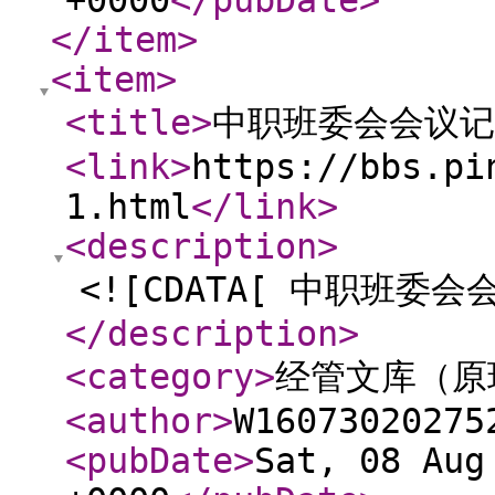
+0000
</pubDate
>
</item
>
<item
>
<title
>
中职班委会会议记
<link
>
https://bbs.pi
1.html
</link
>
<description
>
<![CDATA[ 中职班委会
</description
>
<category
>
经管文库（原
<author
>
W16073020275
<pubDate
>
Sat, 08 Aug