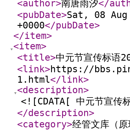
<author
>
南唐雨汐
</aut
<pubDate
>
Sat, 08 Aug
+0000
</pubDate
>
</item
>
<item
>
<title
>
中元节宣传标语20
<link
>
https://bbs.pi
1.html
</link
>
<description
>
<![CDATA[ 中元节宣传
</description
>
<category
>
经管文库（原