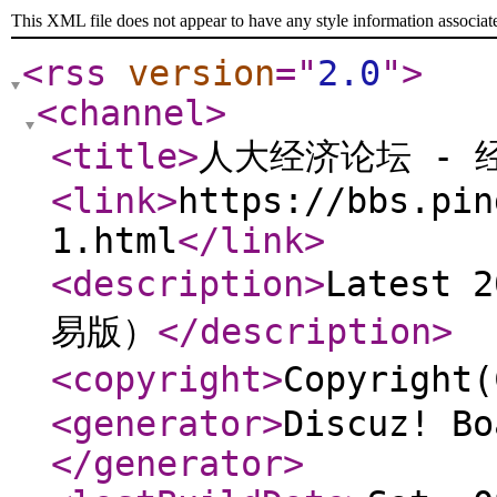
This XML file does not appear to have any style information associat
<rss
version
="
2.0
"
>
<channel
>
<title
>
人大经济论坛 -
<link
>
https://bbs.pin
1.html
</link
>
<description
>
Latest
易版）
</description
>
<copyright
>
Copyrigh
<generator
>
Discuz! Bo
</generator
>