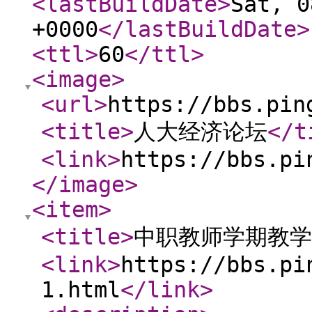
<lastBuildDate
>
Sat, 0
+0000
</lastBuildDate
>
<ttl
>
60
</ttl
>
<image
>
<url
>
https://bbs.pin
<title
>
人大经济论坛
</t
<link
>
https://bbs.pi
</image
>
<item
>
<title
>
中职教师学期教学
<link
>
https://bbs.pi
1.html
</link
>