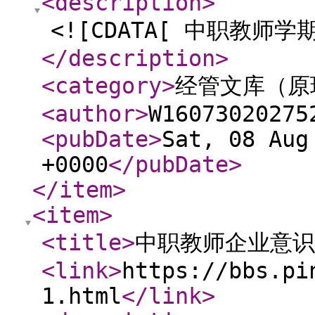
<description
>
<![CDATA[ 中职教师学
</description
>
<category
>
经管文库（原
<author
>
W16073020275
<pubDate
>
Sat, 08 Aug
+0000
</pubDate
>
</item
>
<item
>
<title
>
中职教师企业意识
<link
>
https://bbs.pi
1.html
</link
>