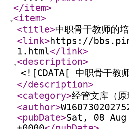
</item
>
<item
>
<title
>
中职骨干教师的培
<link
>
https://bbs.pi
1.html
</link
>
<description
>
<![CDATA[ 中职骨干教
</description
>
<category
>
经管文库（原
<author
>
W16073020275
<pubDate
>
Sat, 08 Aug
+0000
</pubDate
>