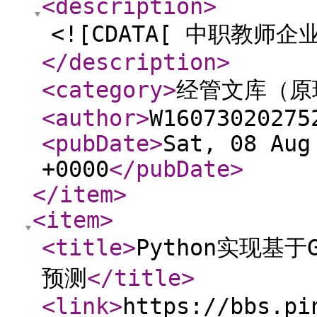
<description
>
<![CDATA[ 中职教师企
</description
>
<category
>
经管文库（原
<author
>
W16073020275
<pubDate
>
Sat, 08 Aug
+0000
</pubDate
>
</item
>
<item
>
<title
>
Python实现基
预测
</title
>
<link
>
https://bbs.pi