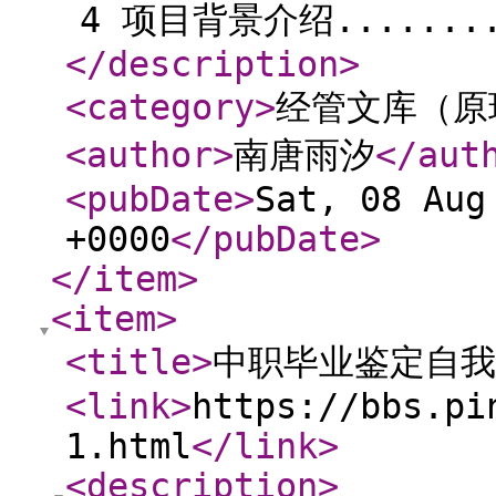
4 项目背景介绍.........
</description
>
<category
>
经管文库（原
<author
>
南唐雨汐
</aut
<pubDate
>
Sat, 08 Aug
+0000
</pubDate
>
</item
>
<item
>
<title
>
中职毕业鉴定自我
<link
>
https://bbs.pi
1.html
</link
>
<description
>