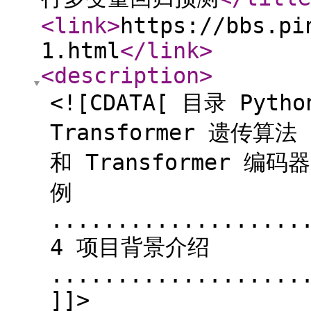
<link
>
https://bbs.pi
1.html
</link
>
<description
>
<![CDATA[ 目录 Pyth
Transformer 遗传算
和 Transformer
例
...................
4 项目背景介绍
...................
]]>