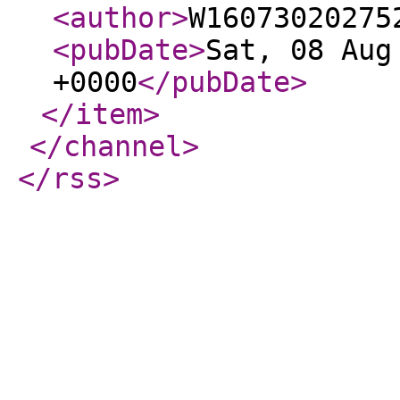
<author
>
W16073020275
<pubDate
>
Sat, 08 Aug
+0000
</pubDate
>
</item
>
</channel
>
</rss
>