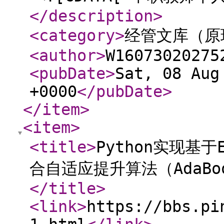
</description
>
<category
>
经管文库（原
<author
>
W16073020275
<pubDate
>
Sat, 08 Aug
+0000
</pubDate
>
</item
>
<item
>
<title
>
Python实现基于
合自适应提升算法（AdaB
</title
>
<link
>
https://bbs.pi