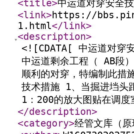
<title
>
中运道对穿安全技
<link
>
https://bbs.pi
1.html
</link
>
<description
>
<![CDATA[ 中运道对
中运道剩余工程（ AB段
顺利的对穿，特编制此措施
技术措施 1、当掘进垱头
1：200的放大图贴在调度
</description
>
<category
>
经管文库（原