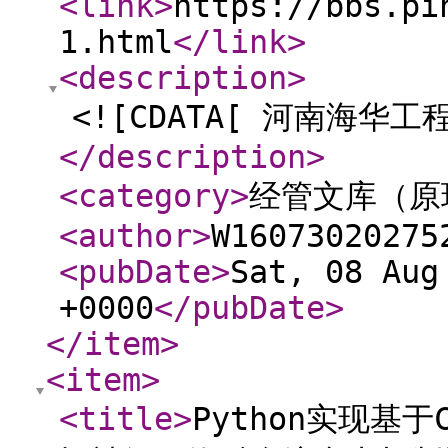
<link
>
https://bbs.pi
1.html
</link
>
<description
>
<![CDATA[ 河南海华工
</description
>
<category
>
经管文库（原
<author
>
W16073020275
<pubDate
>
Sat, 08 Aug
+0000
</pubDate
>
</item
>
<item
>
<title
>
Python实现基于C