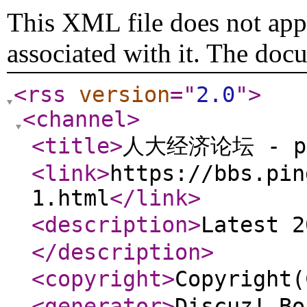
This XML file does not appe
associated with it. The doc
<rss
version
="
2.0
"
>
<channel
>
<title
>
人大经济论坛 - p
<link
>
https://bbs.pin
1.html
</link
>
<description
>
Latest 
</description
>
<copyright
>
Copyrigh
<generator
>
Discuz! Bo