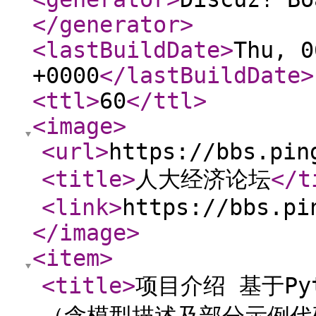
</generator
>
<lastBuildDate
>
Thu, 0
+0000
</lastBuildDate
>
<ttl
>
60
</ttl
>
<image
>
<url
>
https://bbs.pin
<title
>
人大经济论坛
</t
<link
>
https://bbs.pi
</image
>
<item
>
<title
>
项目介绍 基于P