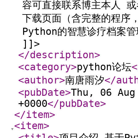
容可直接联系博主本人 
下载页面（含完整的程序，
Python的智慧诊疗档案
]]>
</description
>
<category
>
python论坛
<
<author
>
南唐雨汐
</aut
<pubDate
>
Thu, 06 Aug
+0000
</pubDate
>
</item
>
<item
>
<title
>
项目介绍 基于P