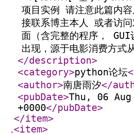
项目实例 请注意此篇内容
接联系博主本人 或者访
面（含完整的程序， GU
出现，源于电影消费方式从传
</description
>
<category
>
python论坛
<
<author
>
南唐雨汐
</aut
<pubDate
>
Thu, 06 Aug
+0000
</pubDate
>
</item
>
<item
>