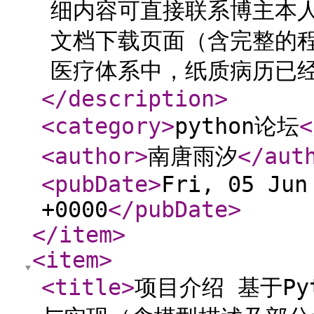
细内容可直接联系博主本
文档下载页面（含完整的程
医疗体系中，纸质病历已经越
</description
>
<category
>
python论坛
<
<author
>
南唐雨汐
</aut
<pubDate
>
Fri, 05 Jun
+0000
</pubDate
>
</item
>
<item
>
<title
>
项目介绍 基于P