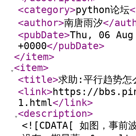
<category
>
python论坛
<
<author
>
南唐雨汐
</aut
<pubDate
>
Thu, 06 Aug
+0000
</pubDate
>
</item
>
<item
>
<title
>
求助:平行趋势怎
<link
>
https://bbs.pi
1.html
</link
>
<description
>
<![CDATA[ 如图，