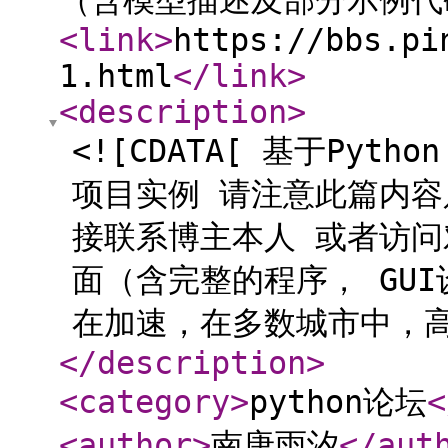
（含模型描述及部分示例代
<link
>
https://bbs.pi
1.html
</link
>
<description
>
<![CDATA[ 基于Py
项目实例 请注意此篇内容
接联系博主本人 或者访
面（含完整的程序， GU
在加速，在多数城市中，高龄
</description
>
<category
>
python论坛
<
<author
>
南唐雨汐
</aut