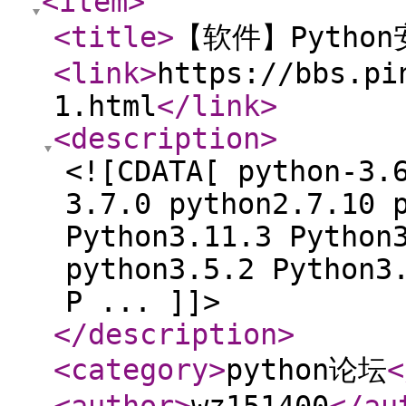
<item
>
<title
>
【软件】Pytho
<link
>
https://bbs.pi
1.html
</link
>
<description
>
<![CDATA[ python-3.
3.7.0 python2.7.10 
Python3.11.3 Python
python3.5.2 Python3
P ... ]]>
</description
>
<category
>
python论坛
<