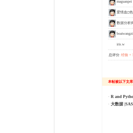
maguanpei
爱情血□色
数据分析师
boaiwangzi
iris.w
总评分:
经验 + 
本帖被以下文库
·
R and Pyth
·
大数据 |SA