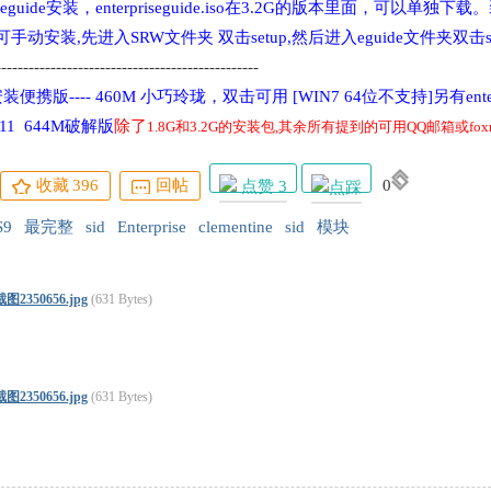
iseguide安装，enterpriseguide.iso在3.2G的版本里面，可以单独下载。
手动安装,先进入SRW文件夹 双击setup,
然后进入eguide文件夹双击
------------------------------------------------
安装便携版---- 460M 小巧玲珑，双击可用 [WIN7 64位不支持]另
有ente
e V11 644M破解版
除了
1.8G和3.2G的安装包,
其余所有提到的可
用
QQ邮箱或fo
收藏
396
回帖
0
点赞 3
S9
最完整
sid
Enterprise
clementine
sid
模块
2350656.jpg
(631 Bytes)
2350656.jpg
(631 Bytes)