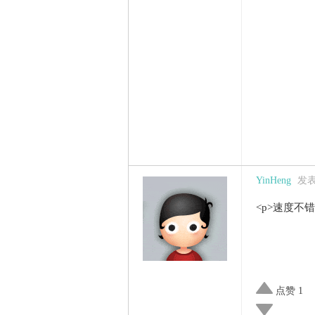
YinHeng
发表于
<p>速度不错
点赞 1