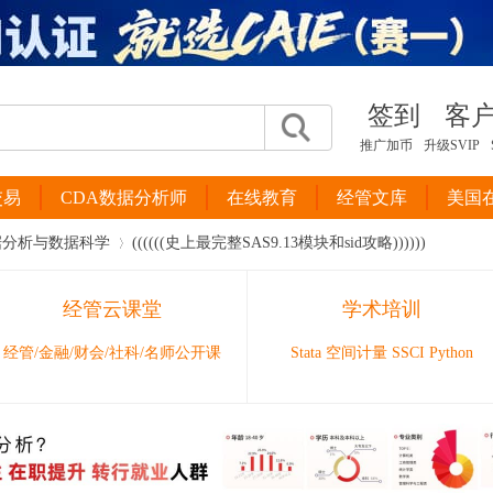
签到
客
推广加币
升级SVIP
交易
CDA数据分析师
在线教育
经管文库
美国
据分析与数据科学
((((((史上最完整SAS9.13模块和sid攻略))))))
经管云课堂
学术培训
›
经管/金融/财会/社科/名师公开课
Stata 空间计量 SSCI Python