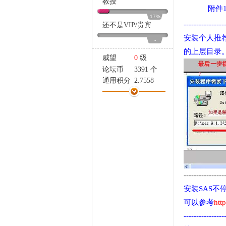
教授
家
附件
17%
----------------
还不是
VIP
/
贵宾
安装个人推荐用
-
的上层目录
威望
0
级
论坛币
3391 个
通用积分
2.7558
学术水平
125 点
热心指数
136 点
信用等级
89 点
经验
36433 点
帖子
1228
精华
1
在线时间
1068 小时
注册时间
2007-11-17
----------------
最后登录
2017-4-1
安装SAS
可以参考
htt
----------------