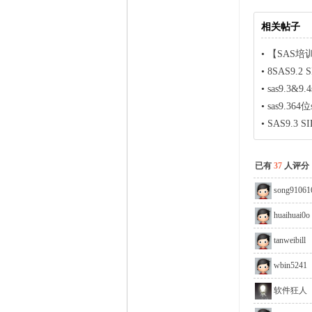
相关帖子
•
【SAS培
•
8SAS9.2
•
sas9.3&9.4
•
sas9.3
•
SAS9.3 SI
已有
37
人评分
song91061
huaihuai0o
tanweibill
wbin5241
软件狂人