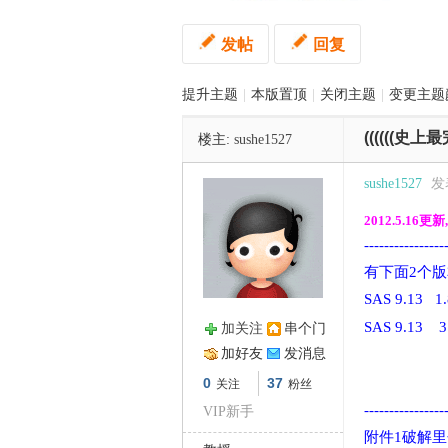
发帖
回复
管
提升主题
|
本版置顶
|
关闭主题
|
变更主题
((((((史上
楼主:
sushe1527
sushe1527
发表
2012.5.1
----------------
之
有下面2个版
SAS 9.13 
SAS 9.13
加关注
串个门
加好友
发消息
0
37
关注
粉丝
----------------
VIP新手
附件1破解