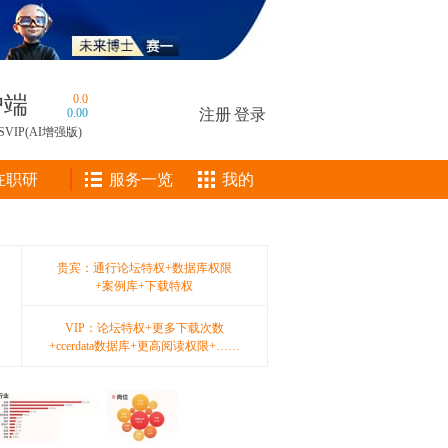
户端
0.0
0.00
注册
|
登录
SVIP(AI增强版)
在职研
服务一览
我的
贵宾：通行论坛特权+数据库权限
+案例库+下载特权
VIP：论坛特权+更多下载次数
+ccerdata数据库+更高阅读权限+……