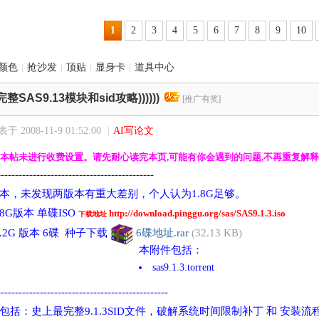
1
2
3
4
5
6
7
8
9
10
颜色
|
抢沙发
|
顶贴
|
显身卡
|
道具中心
最完整SAS9.13模块和sid攻略))))))
[推广有奖]
于 2008-11-9 01:52:00
|
AI写论文
6更新,本帖未进行收费设置。
请先耐心读完本页,可能有你会遇到的问题,不再重复解释
--------------------------------------------
本，未发现两版本有重大差别，个人认为1.8G足够。
1.8G版本 单碟ISO
http://download.pinggu.org/sas/SAS9.1.3.iso
下载地址
 3.2G 版本 6碟 种子下载
6碟地址.rar
(32.13 KB)
本附件包括：
sas9.1.3.torrent
------------------------------------------------
里包括：
史上最完整9.1.3SID文件，破解系统时间限制补丁 和
安装流程