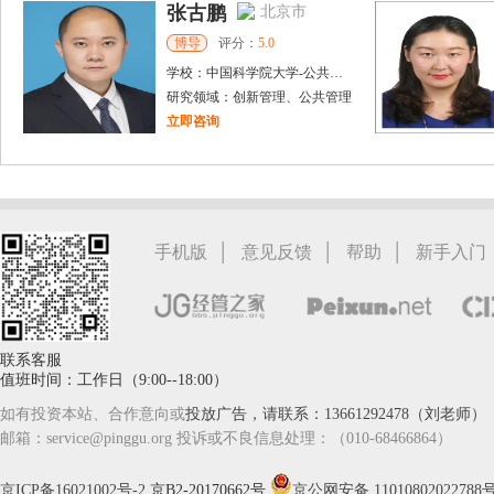
张古鹏
北京市
博导
评分：
5.0
学校：
中国科学院大学
-
公共政策与管理学院
研究领域：
创新管理、公共管理
立即咨询
李**
哈尔滨市
博导
评分：
5.0
学校：
东北农业大学
-
经济与管理学院
研究领域：
经济管理，农业经济与管理，应用经济学，管理学，金融学，国际贸易学，工商管理，
|
|
|
手机版
意见反馈
帮助
新手入门
立即咨询
联系客服
值班时间：工作日（9:00--18:00）
如有投资本站、合作意向或
投放广告，请联系：13661292478（刘老师）
邮箱：service@pinggu.org 投诉或不良信息处理：（010-68466864）
京ICP备16021002号-2
京B2-20170662号
京公网安备 11010802022788