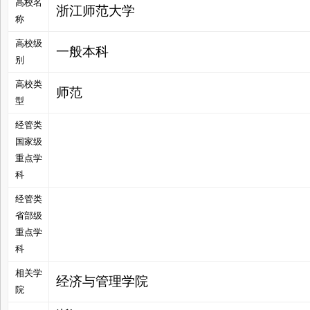
高校名
浙江师范大学
称
高校级
一般本科
别
管
高校类
师范
型
经管类
国家级
重点学
科
经管类
之
省部级
重点学
科
相关学
经济与管理学院
院