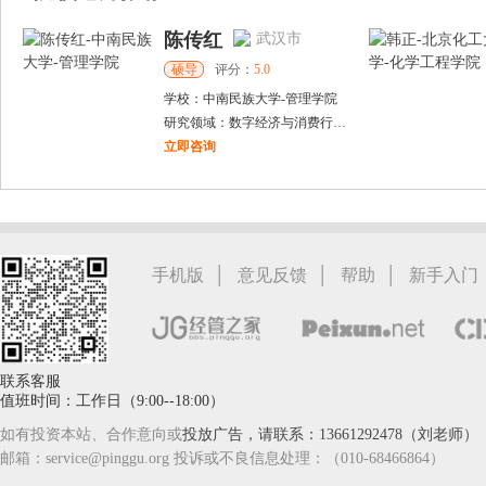
陈传红
武汉市
硕导
评分：
5.0
学校：
中南民族大学
-
管理学院
研究领域：
数字经济与消费行为，共享经济与协同消费，创新与采纳行为
立即咨询
戴稳胜
北京市
博导
评分：
1.0
学校：
中国人民大学
-
财政金融学院
研究领域：
风险管理、保险精算、人民币国际化
|
|
|
手机版
意见反馈
帮助
新手入门
立即咨询
联系客服
值班时间：工作日（9:00--18:00）
如有投资本站、合作意向或
投放广告，请联系：13661292478（刘老师）
邮箱：service@pinggu.org 投诉或不良信息处理：（010-68466864）