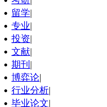
留学
|
专业
|
投资
|
文献
|
期刊
|
博弈论
|
行业分析
|
毕业论文
|