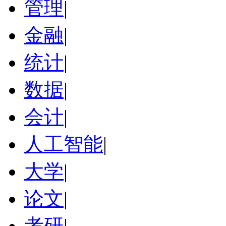
管理
|
金融
|
统计
|
数据
|
会计
|
人工智能
|
大学
|
论文
|
考研
|