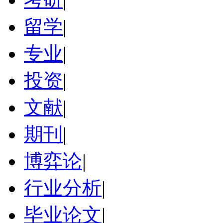
留学
|
专业
|
投资
|
文献
|
期刊
|
博弈论
|
行业分析
|
毕业论文
|