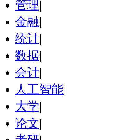
管理
|
金融
|
统计
|
数据
|
会计
|
人工智能
|
大学
|
论文
|
考研
|