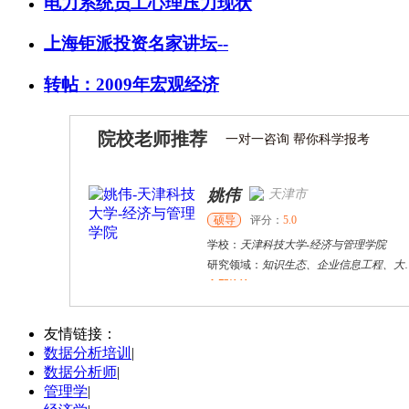
电力系统员工心理压力现状
上海钜派投资名家讲坛--
转帖：2009年宏观经济
院校老师推荐
一对一咨询 帮你科学报考
姚伟
天津市
硕导
评分：
5.0
学校：
天津科技大学
-
经济与管理学院
研究领域：
知识生态、企业信息工程、大数据分析、竞争情报
立即咨询
郑**
洛阳市
其他
评分：
5.0
友情链接：
数据分析培训
|
学校：
河南科技大学
-
信息工程学院
数据分析师
|
研究领域：
计算机 人工智能
管理学
|
立即咨询