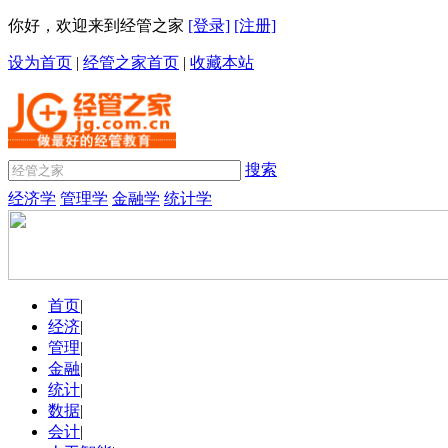
你好，欢迎来到经管之家
[登录]
[注册]
设为首页
|
经管之家首页
|
收藏本站
搜索
经济学
管理学
金融学
统计学
首页
|
经济
|
管理
|
金融
|
统计
|
数据
|
会计
|