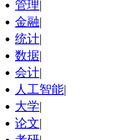
管理
|
金融
|
统计
|
数据
|
会计
|
人工智能
|
大学
|
论文
|
考研
|