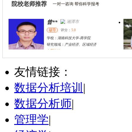
院校老师推荐
一对一咨询 帮你科学报考
谢宗藩
长沙市
硕导
评分：
5.0
学校：
湖南师范大学
-
公共管理学院
研究领域：
农村经济管理；制度经济学
立即咨询
杨刚
长沙市
硕导
评分：
5.0
友情链接：
学校：
湖南工商大学
-
理学院
研究领域：
金融统计、数量经济学、金融工程
数据分析培训
|
立即咨询
数据分析师
|
管理学
|