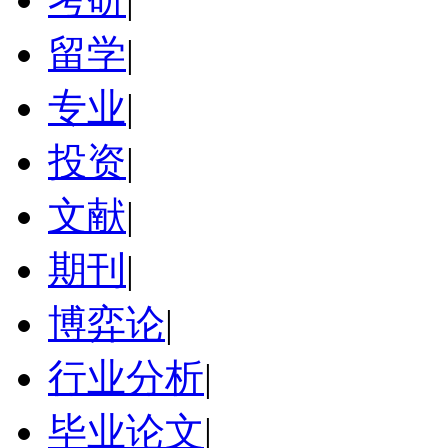
留学
|
专业
|
投资
|
文献
|
期刊
|
博弈论
|
行业分析
|
毕业论文
|