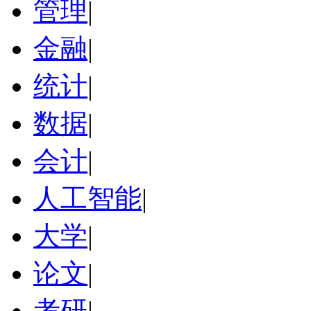
管理
|
金融
|
统计
|
数据
|
会计
|
人工智能
|
大学
|
论文
|
考研
|