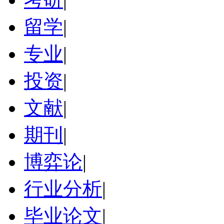
留学
|
专业
|
投资
|
文献
|
期刊
|
博弈论
|
行业分析
|
毕业论文
|