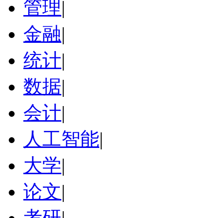
管理
|
金融
|
统计
|
数据
|
会计
|
人工智能
|
大学
|
论文
|
考研
|