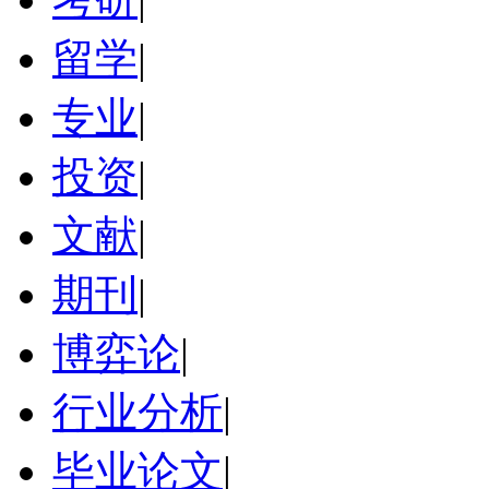
留学
|
专业
|
投资
|
文献
|
期刊
|
博弈论
|
行业分析
|
毕业论文
|