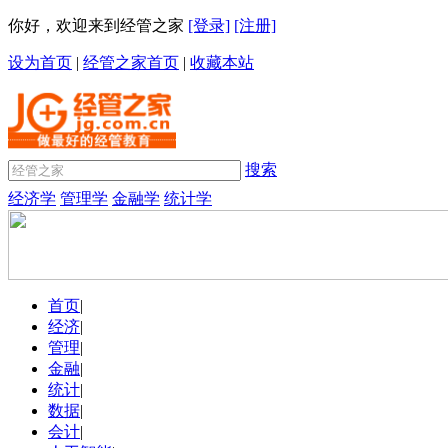
你好，欢迎来到经管之家
[登录]
[注册]
设为首页
|
经管之家首页
|
收藏本站
搜索
经济学
管理学
金融学
统计学
首页
|
经济
|
管理
|
金融
|
统计
|
数据
|
会计
|