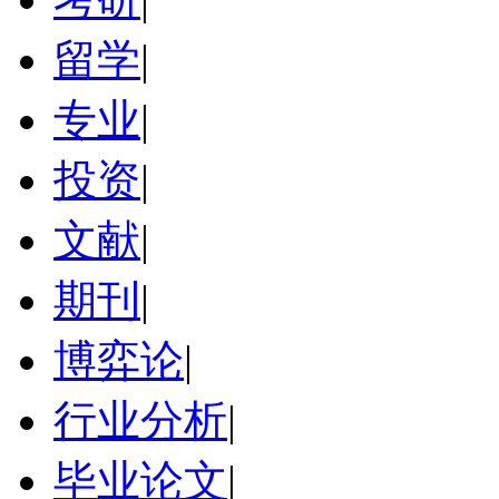
留学
|
专业
|
投资
|
文献
|
期刊
|
博弈论
|
行业分析
|
毕业论文
|