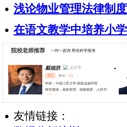
浅论物业管理法律制度
在语文教学中培养小学
院校老师推荐
一对一咨询 帮你科学报考
戴稳胜
北京市
博导
评分：
1.0
学校：
中国人民大学
-
财政金融学院
研究领域：
风险管理、保险精算、人民币国际化
立即咨询
陈传红
武汉市
硕导
评分：
5.0
友情链接：
学校：
中南民族大学
-
管理学院
研究领域：
数字经济与消费行为，共享经济与协同消费，创新与采纳行为