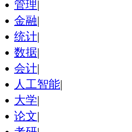
管理
|
金融
|
统计
|
数据
|
会计
|
人工智能
|
大学
|
论文
|
考研
|