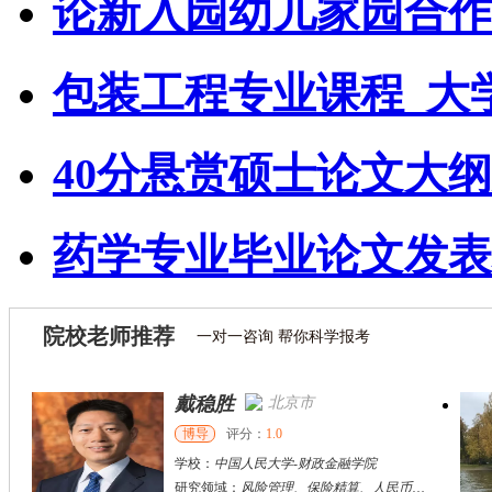
论新入园幼儿家园合作
包装工程专业课程_大
40分悬赏硕士论文大
药学专业毕业论文发表
院校老师推荐
一对一咨询 帮你科学报考
戴稳胜
北京市
博导
评分：
1.0
学校：
中国人民大学
-
财政金融学院
研究领域：
风险管理、保险精算、人民币国际化