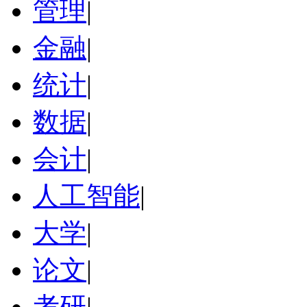
管理
|
金融
|
统计
|
数据
|
会计
|
人工智能
|
大学
|
论文
|
考研
|