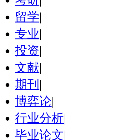
留学
|
专业
|
投资
|
文献
|
期刊
|
博弈论
|
行业分析
|
毕业论文
|