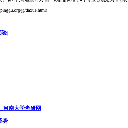
s.pinggu.org/jg/daxue.html
)
验]
目_河南大学考研网
形势