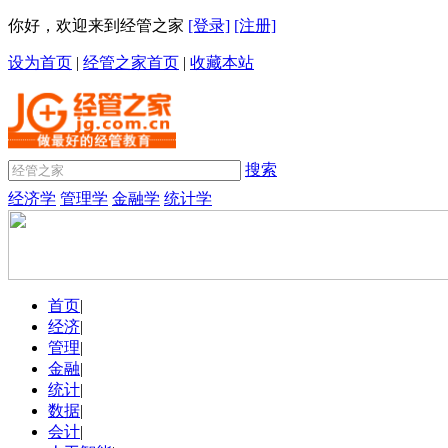
你好，欢迎来到经管之家
[登录]
[注册]
设为首页
|
经管之家首页
|
收藏本站
搜索
经济学
管理学
金融学
统计学
首页
|
经济
|
管理
|
金融
|
统计
|
数据
|
会计
|