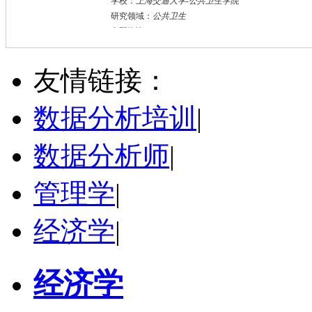
学校：
上海交通大学
-
公共卫生学院
研究领域：
公共卫生
立即咨询
万志宏
天津市
硕导
评分：
5.0
友情链接：
学校：
南开大学
-
经济学院
研究领域：
国际金融、金融市场
数据分析培训
|
立即咨询
杜**
黄浦区
数据分析师
|
其他
评分：
5.0
学校：
上海交通大学
-
公共卫生学院
管理学
研究领域：
|
公共卫生
立即咨询
经济学
|
经济学