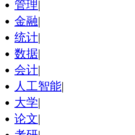
管理
|
金融
|
统计
|
数据
|
会计
|
人工智能
|
大学
|
论文
|
考研
|