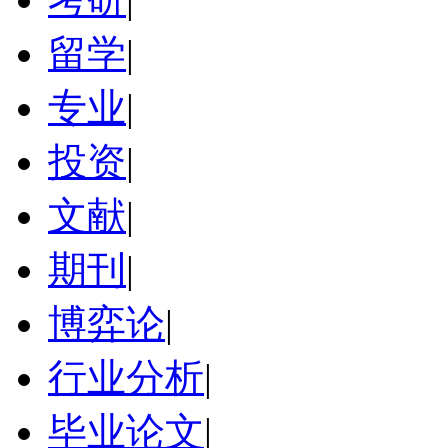
留学
|
专业
|
投资
|
文献
|
期刊
|
博弈论
|
行业分析
|
毕业论文
|