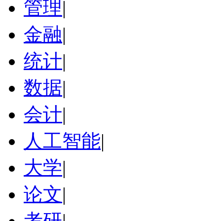
管理
|
金融
|
统计
|
数据
|
会计
|
人工智能
|
大学
|
论文
|
考研
|