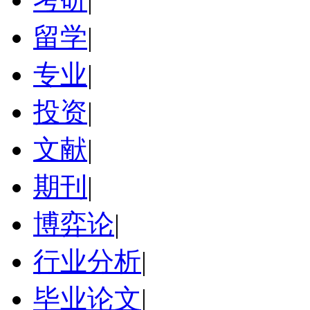
留学
|
专业
|
投资
|
文献
|
期刊
|
博弈论
|
行业分析
|
毕业论文
|