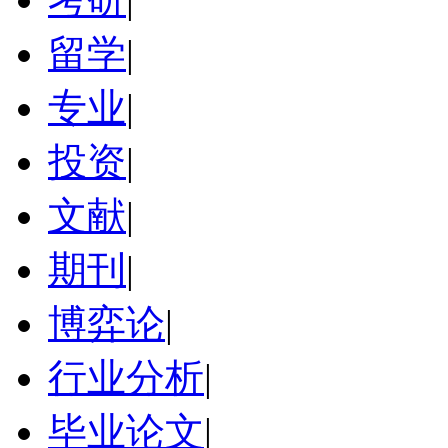
留学
|
专业
|
投资
|
文献
|
期刊
|
博弈论
|
行业分析
|
毕业论文
|