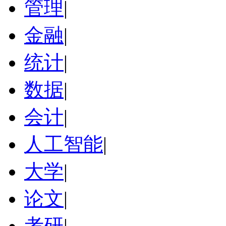
管理
|
金融
|
统计
|
数据
|
会计
|
人工智能
|
大学
|
论文
|
考研
|