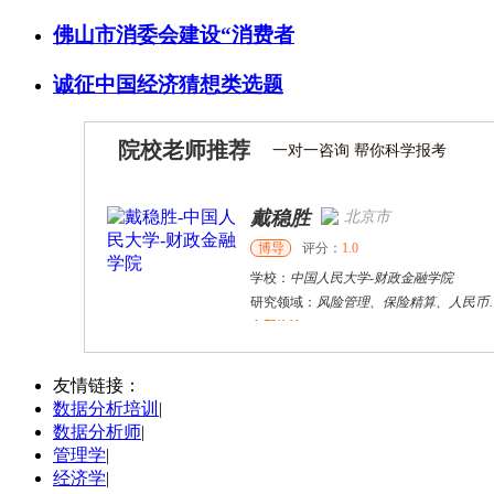
佛山市消委会建设“消费者
诚征中国经济猜想类选题
院校老师推荐
一对一咨询 帮你科学报考
戴稳胜
北京市
博导
评分：
1.0
学校：
中国人民大学
-
财政金融学院
研究领域：
风险管理、保险精算、人民币国际化
立即咨询
何斌锋
苏州市
其他
评分：
5.0
友情链接：
数据分析培训
|
学校：
南京大学
-
终身教育学院
数据分析师
|
研究领域：
技术经济学、文化经济学
管理学
|
立即咨询
经济学
|