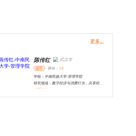
更多...
陈传红
武汉市
硕导
评分：
5.0
学校：
中南民族大学
-
管理学院
研究领域：
数字经济与消费行为，共享经济与协同消费，创新与采纳行为
立即咨询
杜**
黄浦区
其他
评分：
5.0
学校：
上海交通大学
-
公共卫生学院
研究领域：
公共卫生
立即咨询