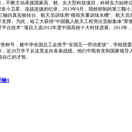
新，不断主动承接国家高、精、尖大型科技项目，科研实力始终
研发小卫星、连战连捷的纪录。
2013
年
9
月，我校研制的第三颗小
三轴仿真实验转台、航天员训练用“模拟失重训练水槽”、航天员
术支撑。为此，哈工大获得“中国载人航天工程突出贡献集体”荣
星平台技术”
项目入选
2012
年度中国高校十大科技进展。
2013
年，
荣誉称号，被中华全国总工会授予“全国五一劳动奖状”，学校团委
来，近
20
万学子从这里走向各条战线。他们中既有党和国家领导
着自己的才智。
验]