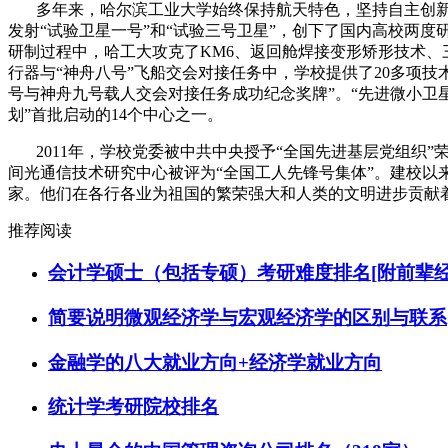
多年来，哈尔滨工业大学始终保持航天特色，坚持自主创
发射“试验卫星一号”和“试验三号卫星”，创下了国内高校两度
研制过程中，哈工大攻克了
KM6
、返回舱焊接变形矫形技术、
行器与“神舟八号”飞船交会对接任务中，学校提供了
20
多项技
号与神舟九号载人交会对接任务成功纪念奖牌”。“先进微小卫
划”首批启动的
14
个中心之一。
2011
年，学校党委被中共中央授予“全国先进基层党组织”
间光通信技术研究中心被评为“全国工人先锋号集体”。建校以
家。他们在各行各业为祖国的繁荣强大和人类的文明进步贡献
推荐阅读
会计学硕士（包括专硕）考研难度排名[附前辈经
简要说明微观经济学与宏观经济学的区别与联系
金融学的八大就业方向+经济学就业方向
统计学考研院校排名