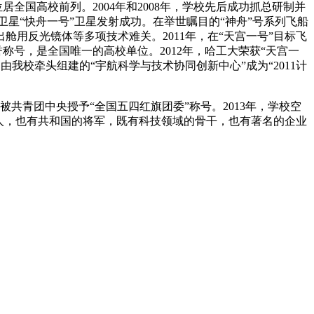
位居全国高校前列。
2004
年和
2008
年，学校先后成功抓总研制并
卫星“快舟一号”卫星发射成功。在举世瞩目的“神舟”号系列飞船
出舱用反光镜体等多项技术难关。
2011
年，在“天宫一号”目标飞
誉称号，是全国唯一的高校单位。
2012
年，哈工大荣获“天宫一
由我校牵头组建的“宇航科学与技术协同创新中心”成为“
2011
计
被共青团中央授予“全国五四红旗团委”称号。
2013
年，学校空
人，也有共和国的将军，既有科技领域的骨干，也有著名的企业