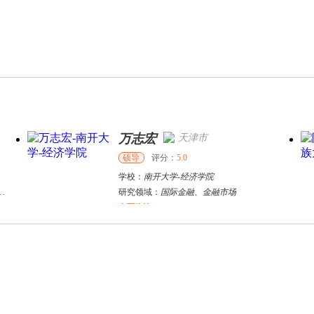
万志宏
天津市
硕导
评分：
5.0
学校：
南开大学
-
经济学院
研究领域：
国际金融、金融市场
立即咨询
张千帆
哈尔滨市
博导
评分：
5.0
学校：
哈尔滨工业大学
-
电气工程及自动化学院
研究领域：
电气工程，新能源汽车驱动和充电
立即咨询