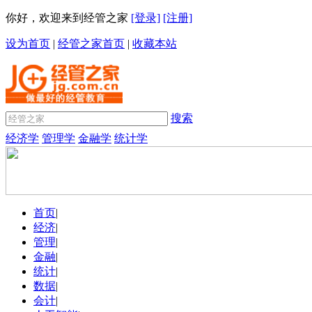
你好，欢迎来到经管之家
[登录]
[注册]
设为首页
|
经管之家首页
|
收藏本站
搜索
经济学
管理学
金融学
统计学
首页
|
经济
|
管理
|
金融
|
统计
|
数据
|
会计
|