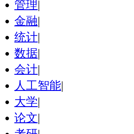
管理
|
金融
|
统计
|
数据
|
会计
|
人工智能
|
大学
|
论文
|
考研
|