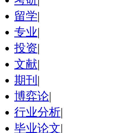
留学
|
专业
|
投资
|
文献
|
期刊
|
博弈论
|
行业分析
|
毕业论文
|