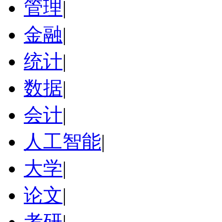
管理
|
金融
|
统计
|
数据
|
会计
|
人工智能
|
大学
|
论文
|
考研
|