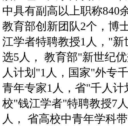
中具有副高以上职称
840
教育部创新团队
2
个，博
江学者特聘教授
1
人，
"
新
选
5
人，
教育部
"
新世纪优
人计划
"1
人，国家
"
外专
青年专家
1
人，省
"
千人计
校
"
钱江学者
"
特聘教授
7
人，
省高校中青年学科带