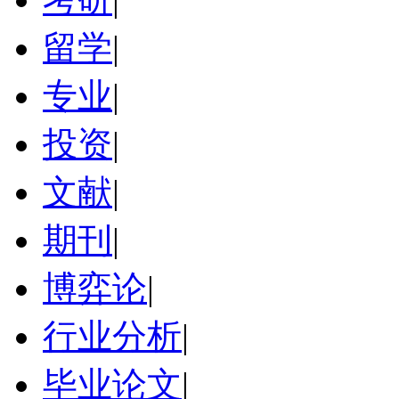
留学
|
专业
|
投资
|
文献
|
期刊
|
博弈论
|
行业分析
|
毕业论文
|