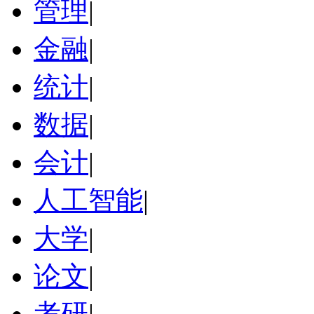
管理
|
金融
|
统计
|
数据
|
会计
|
人工智能
|
大学
|
论文
|
考研
|