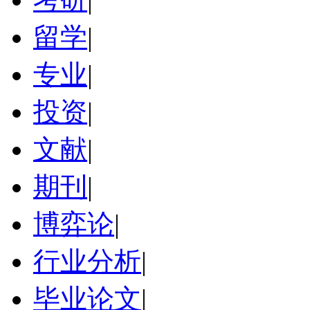
留学
|
专业
|
投资
|
文献
|
期刊
|
博弈论
|
行业分析
|
毕业论文
|