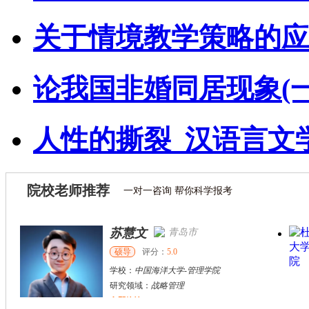
关于情境教学策略的应
论我国非婚同居现象(一
人性的撕裂_汉语言文
院校老师推荐
一对一咨询 帮你科学报考
苏慧文
青岛市
硕导
评分：
5.0
学校：
中国海洋大学
-
管理学院
研究领域：
战略管理
立即咨询