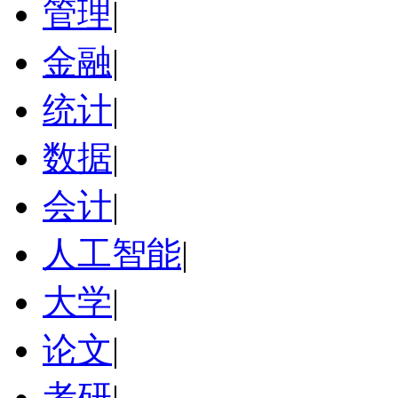
管理
|
金融
|
统计
|
数据
|
会计
|
人工智能
|
大学
|
论文
|
考研
|