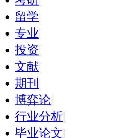
留学
|
专业
|
投资
|
文献
|
期刊
|
博弈论
|
行业分析
|
毕业论文
|