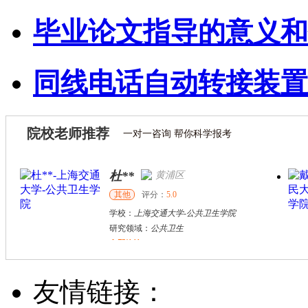
毕业论文指导的意义和
同线电话自动转接装置
院校老师推荐
一对一咨询 帮你科学报考
杜**
黄浦区
其他
评分：
5.0
学校：
上海交通大学
-
公共卫生学院
研究领域：
公共卫生
立即咨询
万志宏
天津市
硕导
评分：
5.0
友情链接：
学校：
南开大学
-
经济学院