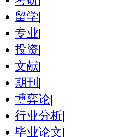
留学
|
专业
|
投资
|
文献
|
期刊
|
博弈论
|
行业分析
|
毕业论文
|