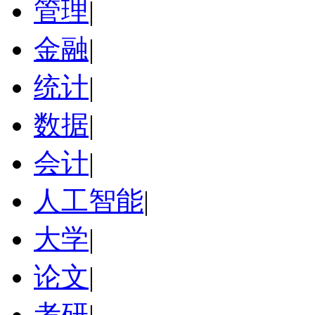
管理
|
金融
|
统计
|
数据
|
会计
|
人工智能
|
大学
|
论文
|
考研
|