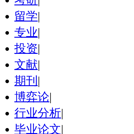
留学
|
专业
|
投资
|
文献
|
期刊
|
博弈论
|
行业分析
|
毕业论文
|