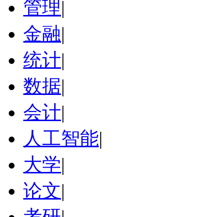
管理
|
金融
|
统计
|
数据
|
会计
|
人工智能
|
大学
|
论文
|
考研
|