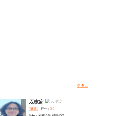
更多...
万志宏
天津市
硕导
评分：
5.0
学校：
南开大学
-
经济学院