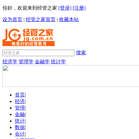
你好，欢迎来到经管之家
[登录]
[注册]
设为首页
|
经管之家首页
|
收藏本站
搜索
经济学
管理学
金融学
统计学
首页
|
经济
|
管理
|
金融
|
统计
|
数据
|
会计
|