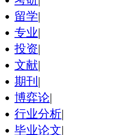
留学
|
专业
|
投资
|
文献
|
期刊
|
博弈论
|
行业分析
|
毕业论文
|