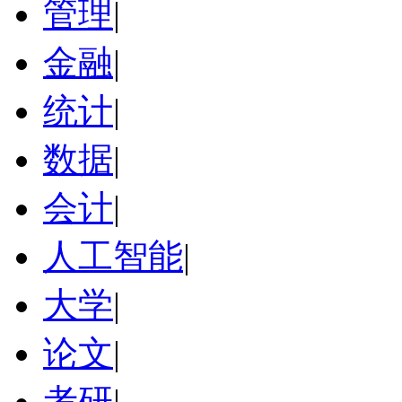
管理
|
金融
|
统计
|
数据
|
会计
|
人工智能
|
大学
|
论文
|
考研
|