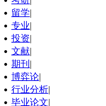
留学
|
专业
|
投资
|
文献
|
期刊
|
博弈论
|
行业分析
|
毕业论文
|