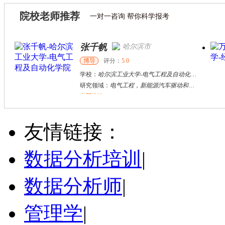
院校老师推荐
一对一咨询 帮你科学报考
张千帆
哈尔滨市
博导
评分：
5.0
学校：
哈尔滨工业大学
-
电气工程及自动化学院
研究领域：
电气工程，新能源汽车驱动和充电
立即咨询
胡明志
杭州市
硕导
评分：
5.0
友情链接：
学校：
浙江工业大学
-
管理学院
研究领域：
住房；创业
数据分析培训
|
立即咨询
数据分析师
|
管理学
|