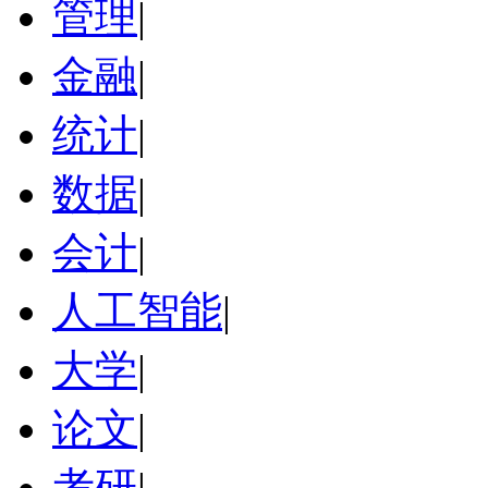
管理
|
金融
|
统计
|
数据
|
会计
|
人工智能
|
大学
|
论文
|
考研
|