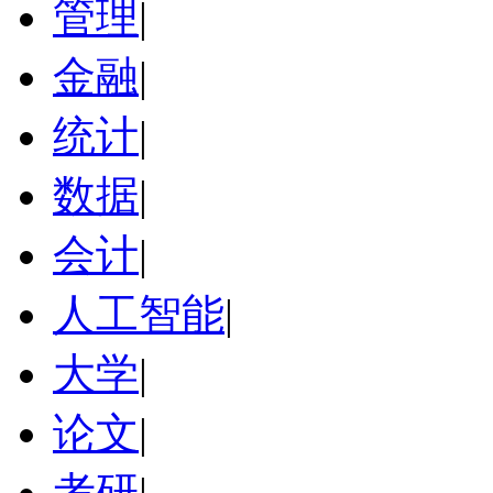
管理
|
金融
|
统计
|
数据
|
会计
|
人工智能
|
大学
|
论文
|
考研
|