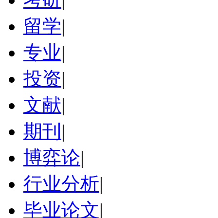
留学
|
专业
|
投资
|
文献
|
期刊
|
博弈论
|
行业分析
|
毕业论文
|