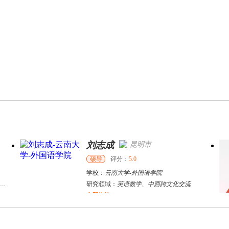
刘志成
昆明市
硕导
评分：
5.0
学校：
云南大学
-
外国语学院
研究领域：
英语教学、中西跨文化交流
立即咨询
范晨晨
哈尔滨市
其他
评分：
5.0