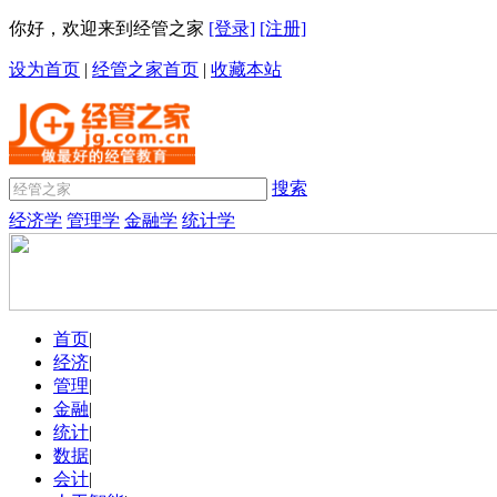
你好，欢迎来到经管之家
[登录]
[注册]
设为首页
|
经管之家首页
|
收藏本站
搜索
经济学
管理学
金融学
统计学
首页
|
经济
|
管理
|
金融
|
统计
|
数据
|
会计
|