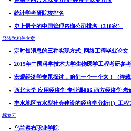
金融学的八大就业方向+经济学就业方向
统计学考研院校排名
史上最全的中国管理咨询公司排名（318家）
经济学相关文章
定时短消息的三种实现方式_网络工程毕业论文
2015年中国科学技术大学生物医学工程考研参
宏观经济学专题探讨，咱们一个一个来！（连载
西北大学 应用经济学 专业课806 西方经济学 
丰水地区节水型社会建设的经济学分析(1)_工
标签云
乌兰察布职业学院