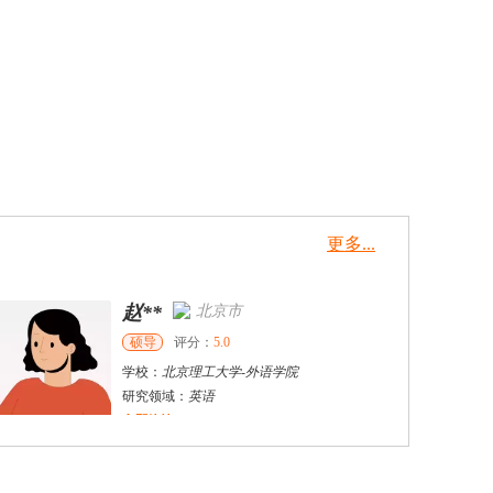
更多...
赵**
北京市
硕导
评分：
5.0
学校：
北京理工大学
-
外语学院
研究领域：
英语
立即咨询
王申
天津市
硕导
评分：
5.0