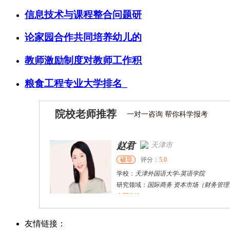
信息技术与课程整合问题研
论家园合作共同培养幼儿的
教师激励制度对教师工作积
粮食工程专业大学排名_
院校老师推荐
一对一咨询 帮你科学报考
赵君
天津市
硕导
评分：
5.0
学校：
天津外国语大学
-
英语学院
研究领域：
国际商务 资本市场（财务管理）区域经济
立即咨询
陈希东
宜昌市
其他
评分：
5.0
友情链接：