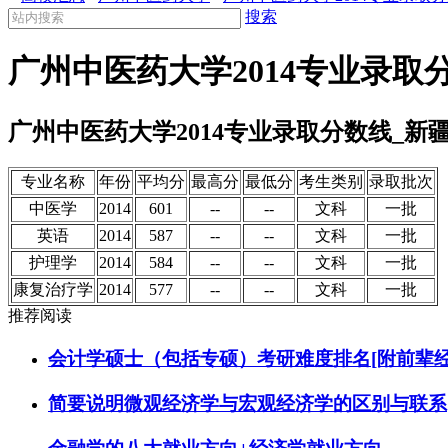
搜索
广州中医药大学2014专业录取
广州中医药大学2014专业录取分数线_新
专业名称
年份
平均分
最高分
最低分
考生类别
录取批次
中医学
2014
601
--
--
文科
一批
英语
2014
587
--
--
文科
一批
护理学
2014
584
--
--
文科
一批
康复治疗学
2014
577
--
--
文科
一批
推荐阅读
会计学硕士（包括专硕）考研难度排名[附前辈经
简要说明微观经济学与宏观经济学的区别与联系