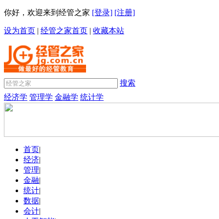
你好，欢迎来到经管之家
[登录]
[注册]
设为首页
|
经管之家首页
|
收藏本站
搜索
经济学
管理学
金融学
统计学
首页
|
经济
|
管理
|
金融
|
统计
|
数据
|
会计
|