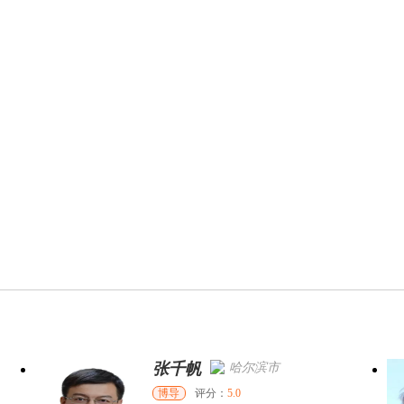
张千帆
哈尔滨市
博导
评分：
5.0