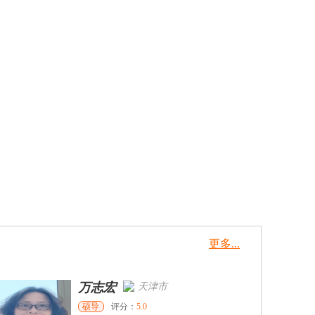
更多...
万志宏
天津市
硕导
评分：
5.0