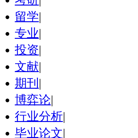
留学
|
专业
|
投资
|
文献
|
期刊
|
博弈论
|
行业分析
|
毕业论文
|