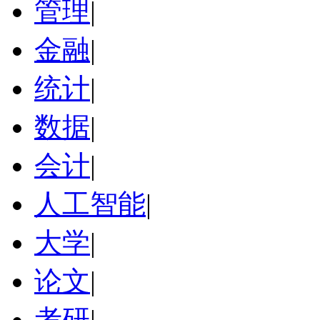
管理
|
金融
|
统计
|
数据
|
会计
|
人工智能
|
大学
|
论文
|
考研
|