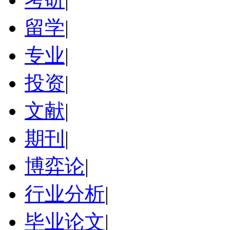
留学
|
专业
|
投资
|
文献
|
期刊
|
博弈论
|
行业分析
|
毕业论文
|