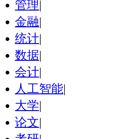
管理
|
金融
|
统计
|
数据
|
会计
|
人工智能
|
大学
|
论文
|
考研
|