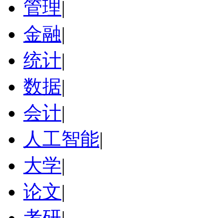
管理
|
金融
|
统计
|
数据
|
会计
|
人工智能
|
大学
|
论文
|
考研
|