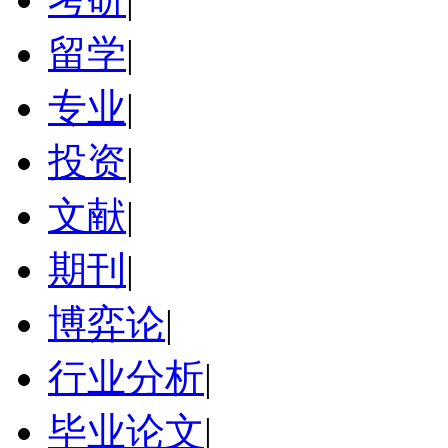
留学
|
专业
|
投资
|
文献
|
期刊
|
博弈论
|
行业分析
|
毕业论文
|