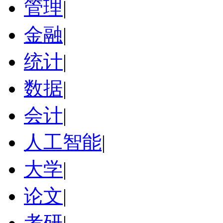
管理
|
金融
|
统计
|
数据
|
会计
|
人工智能
|
大学
|
论文
|
考研
|