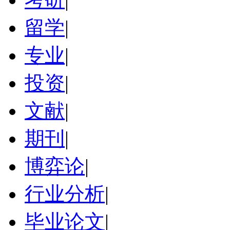
留学
|
专业
|
投资
|
文献
|
期刊
|
博弈论
|
行业分析
|
毕业论文
|