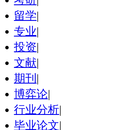
留学
|
专业
|
投资
|
文献
|
期刊
|
博弈论
|
行业分析
|
毕业论文
|