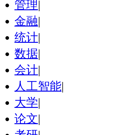
管理
|
金融
|
统计
|
数据
|
会计
|
人工智能
|
大学
|
论文
|
考研
|