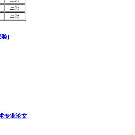
三批
三批
验]
术专业论文