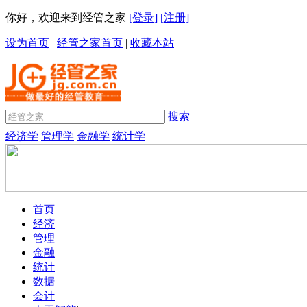
你好，欢迎来到经管之家
[登录]
[注册]
设为首页
|
经管之家首页
|
收藏本站
搜索
经济学
管理学
金融学
统计学
首页
|
经济
|
管理
|
金融
|
统计
|
数据
|
会计
|