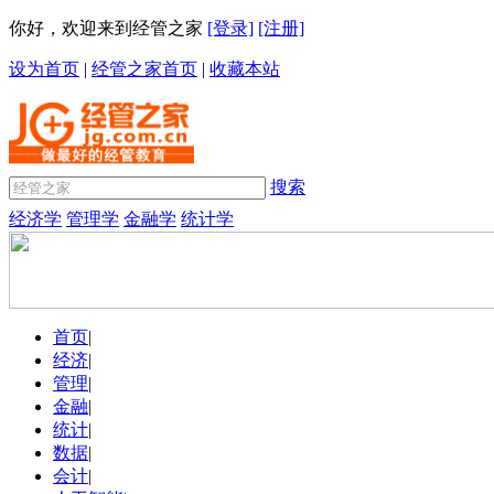
你好，欢迎来到经管之家
[登录]
[注册]
设为首页
|
经管之家首页
|
收藏本站
搜索
经济学
管理学
金融学
统计学
首页
|
经济
|
管理
|
金融
|
统计
|
数据
|
会计
|