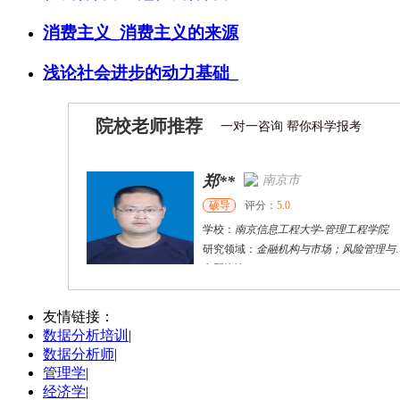
消费主义_消费主义的来源
浅论社会进步的动力基础_
院校老师推荐
一对一咨询 帮你科学报考
郑**
南京市
硕导
评分：
5.0
学校：
南京信息工程大学
-
管理工程学院
研究领域：
金融机构与市场；风险管理与保险精算
立即咨询
蒋军锋
南京市
博导
评分：
5.0
友情链接：
数据分析培训
|
学校：
南京信息工程大学
-
管理工程学院
数据分析师
|
研究领域：
技术创新网络与社会分工网络，经济学宏观与微观理论的融合，企业技术创新开发、运营与管理
管理学
|
立即咨询
经济学
|