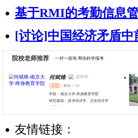
基于RMI的考勤信息
[讨论]中国经济矛盾中
院校老师推荐
一对一咨询 帮你科学报考
何斌锋
苏州市
其他
评分：
5.0
学校：
南京大学
-
终身教育学院
研究领域：
技术经济学、文化经济学
立即咨询
黄和平
南昌市
博导
评分：
5.0
友情链接：
学校：
江西财经大学
-
经济学院
研究领域：
资源环境经济与评价