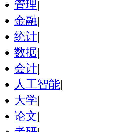
管理
|
金融
|
统计
|
数据
|
会计
|
人工智能
|
大学
|
论文
|
考研
|