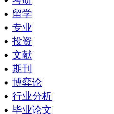
留学
|
专业
|
投资
|
文献
|
期刊
|
博弈论
|
行业分析
|
毕业论文
|