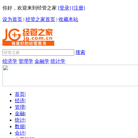
你好，欢迎来到经管之家
[登录]
[注册]
设为首页
|
经管之家首页
|
收藏本站
搜索
经济学
管理学
金融学
统计学
首页
|
经济
|
管理
|
金融
|
统计
|
数据
|
会计
|