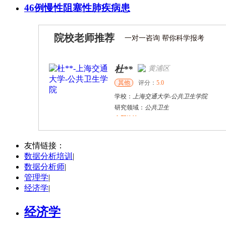
46例慢性阻塞性肺疾病患
院校老师推荐
一对一咨询 帮你科学报考
杜**
黄浦区
其他
评分：
5.0
学校：
上海交通大学
-
公共卫生学院
研究领域：
公共卫生
立即咨询
万志宏
天津市
硕导
评分：
5.0
友情链接：
数据分析培训
|
学校：
南开大学
-
经济学院
数据分析师
|
研究领域：
国际金融、金融市场
管理学
|
立即咨询
经济学
|
杜**
黄浦区
其他
评分：
5.0
经济学
学校：
上海交通大学
-
公共卫生学院