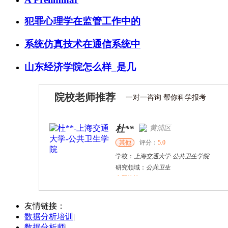
犯罪心理学在监管工作中的
系统仿真技术在通信系统中
山东经济学院怎么样_是几
院校老师推荐
一对一咨询 帮你科学报考
杜**
黄浦区
其他
评分：
5.0
学校：
上海交通大学
-
公共卫生学院
研究领域：
公共卫生
立即咨询
万志宏
天津市
硕导
评分：
5.0
友情链接：
数据分析培训
|
学校：
南开大学
-
经济学院
数据分析师
|