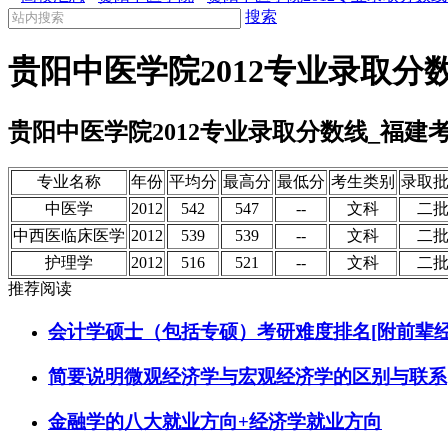
搜索
贵阳中医学院2012专业录取分
贵阳中医学院2012专业录取分数线_福建
专业名称
年份
平均分
最高分
最低分
考生类别
录取
中医学
2012
542
547
--
文科
二
中西医临床医学
2012
539
539
--
文科
二
护理学
2012
516
521
--
文科
二
推荐阅读
会计学硕士（包括专硕）考研难度排名[附前辈经
简要说明微观经济学与宏观经济学的区别与联系
金融学的八大就业方向+经济学就业方向