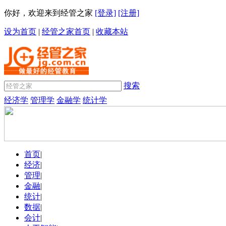
你好，欢迎来到经管之家
[登录]
[注册]
设为首页
|
经管之家首页
|
收藏本站
搜索
经济学
管理学
金融学
统计学
首页
|
经济
|
管理
|
金融
|
统计
|
数据
|
会计
|