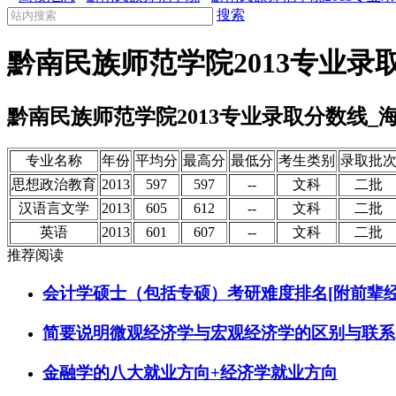
搜索
黔南民族师范学院2013专业录
黔南民族师范学院2013专业录取分数线_
专业名称
年份
平均分
最高分
最低分
考生类别
录取批
思想政治教育
2013
597
597
--
文科
二批
汉语言文学
2013
605
612
--
文科
二批
英语
2013
601
607
--
文科
二批
推荐阅读
会计学硕士（包括专硕）考研难度排名[附前辈经
简要说明微观经济学与宏观经济学的区别与联系
金融学的八大就业方向+经济学就业方向