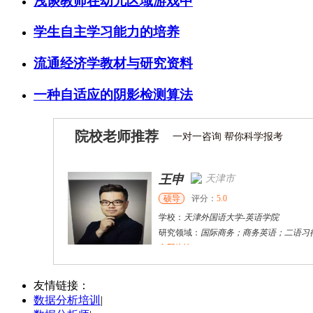
浅谈教师在幼儿区域游戏中
学生自主学习能力的培养
流通经济学教材与研究资料
一种自适应的阴影检测算法
院校老师推荐
一对一咨询 帮你科学报考
王申
天津市
硕导
评分：
5.0
学校：
天津外国语大学
-
英语学院
研究领域：
国际商务；商务英语；二语习
立即咨询
赵**
北京市
硕导
评分：
5.0
友情链接：
数据分析培训
|
学校：
北京理工大学
-
外语学院