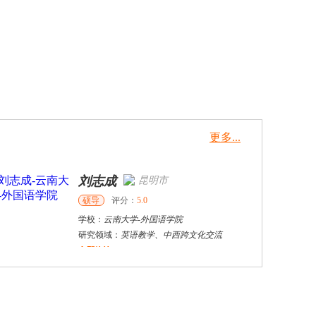
更多...
刘志成
昆明市
硕导
评分：
5.0
学校：
云南大学
-
外国语学院
研究领域：
英语教学、中西跨文化交流
立即咨询
范晨晨
哈尔滨市
其他
评分：
5.0
学校：
哈尔滨广厦学院
-
通识教育学院