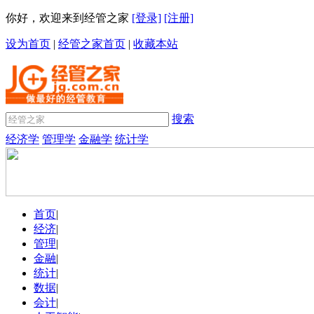
你好，欢迎来到经管之家
[登录]
[注册]
设为首页
|
经管之家首页
|
收藏本站
搜索
经济学
管理学
金融学
统计学
首页
|
经济
|
管理
|
金融
|
统计
|
数据
|
会计
|