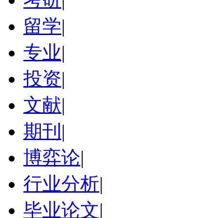
留学
|
专业
|
投资
|
文献
|
期刊
|
博弈论
|
行业分析
|
毕业论文
|