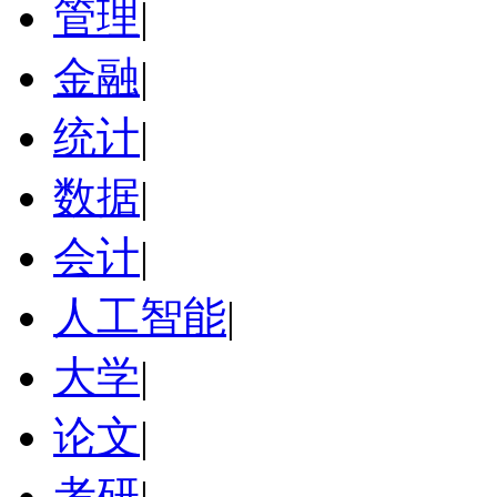
管理
|
金融
|
统计
|
数据
|
会计
|
人工智能
|
大学
|
论文
|
考研
|