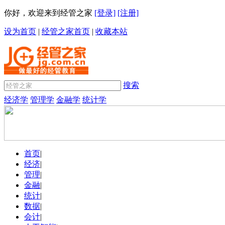
你好，欢迎来到经管之家
[登录]
[注册]
设为首页
|
经管之家首页
|
收藏本站
搜索
经济学
管理学
金融学
统计学
首页
|
经济
|
管理
|
金融
|
统计
|
数据
|
会计
|